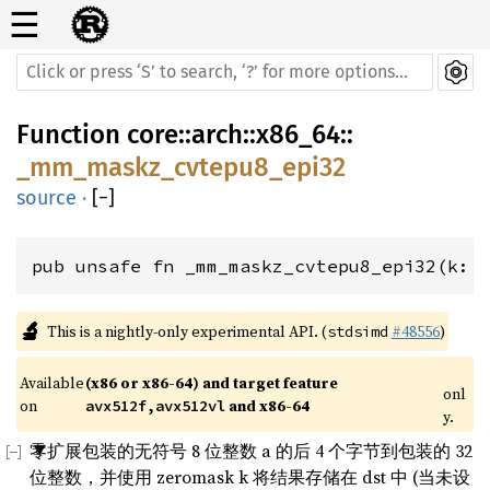
☰
Function
core
::
arch
::
x86_64
::
_mm_maskz_cvtepu8_epi32
source
·
[
−
]
pub unsafe fn _mm_maskz_cvtepu8_epi32(k: 
🔬
This is a nightly-only experimental API. (
#48556
)
stdsimd
Available 
(x86 or x86-64) and target feature 
onl
on 
 and x86-64
avx512f,avx512vl
y.
零扩展包装的无符号 8 位整数 a 的后 4 个字节到包装的 32
位整数，并使用 zeromask k 将结果存储在 dst 中 (当未设