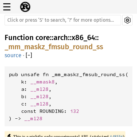
☰
Function
core
::
arch
::
x86_64
::
_mm_maskz_fmsub_round_ss
source
·
[
−
]
pub unsafe fn _mm_maskz_fmsub_round_ss(

    k: 
__mmask8
,

    a: 
__m128
,

    b: 
__m128
,

    c: 
__m128
,

    const ROUNDING: 
i32
) -> 
__m128
🔬
This is a nightly-only experimental API. (
#48556
)
stdsimd