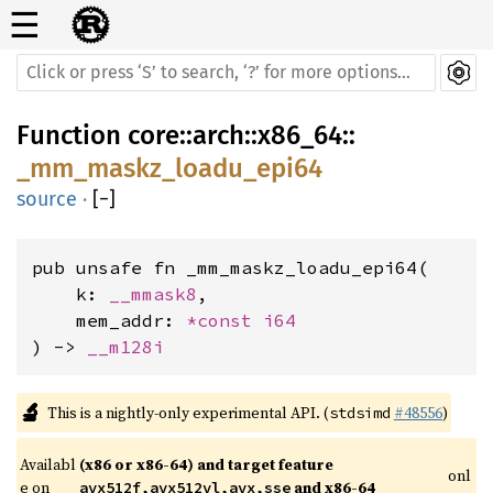
☰
Function
core
::
arch
::
x86_64
::
_mm_maskz_loadu_epi64
source
·
[
−
]
pub unsafe fn _mm_maskz_loadu_epi64(

    k: 
__mmask8
,

    mem_addr: 
*const 
i64
) -> 
__m128i
🔬
This is a nightly-only experimental API. (
#48556
)
stdsimd
Availabl
(x86 or x86-64) and target feature 
onl
e on 
 and x86-64
avx512f,avx512vl,avx,sse