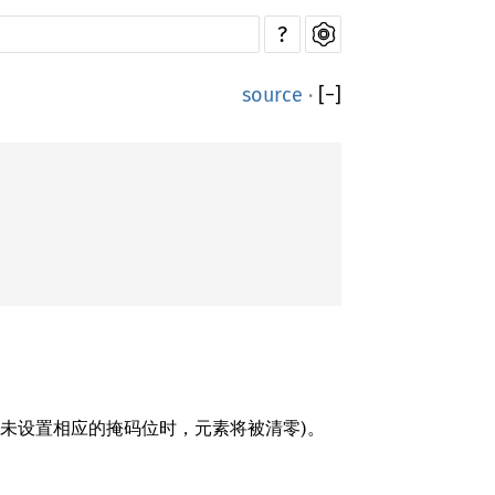
?
source
·
[
−
]
中 (当未设置相应的掩码位时，元素将被清零)。