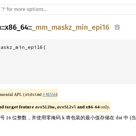
h
::
x86_64
::
_mm_maskz_min_epi16
askz_min_epi16(

imental API. (
#48556
)
stdsimd
nd target feature 
 and x86-64
 only.
avx512bw,avx512vl
带符号 16 位整数，并使用零掩码 k 将包装的最小值存储在 dst 