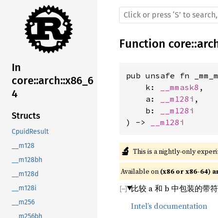
Function
core
::
arc
In
pub unsafe fn _mm_m
core::arch::x86_6
    k: 
__mmask8
,

4
    a: 
__m128i
,

    b: 
__m128i
Structs
) -> 
__m128i
CpuidResult
__m128
🔬
This is a nightly-only exper
__m128bh
Available on 
(x86 or x86-64) a
__m128d
比较 a 和 b 中包装的
__m128i
__m256
Intel’s documentation
__m256bh