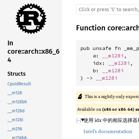
Function
core
::
arc
In
pub unsafe fn _mm_p
core::arch::x86_6
    a: 
__m128i
,

4
    idx: 
__m128i
,

    b: 
__m128i
Structs
) -> 
__m128i
CpuidResult
__m128
🔬
This is a nightly-only exper
__m128bh
Available on 
(x86 or x86-64) a
__m128d
使用 idx 中的相应选择器和
__m128i
__m256
Intel’s documentation
__m256bh