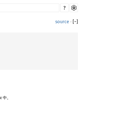
?
source
·
[
−
]
t 中。