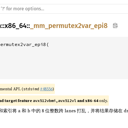
h
::
x86_64
::
_mm_permutex2var_epi8
ermutex2var_epi8(

imental API. (
#48556
)
stdsimd
nd target feature 
 and x86-64
 only.
avx512vbmi,avx512vl
索引将 a 和 b 中的 8 位整数跨 lanes 打乱，并将结果存储在 ds