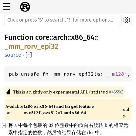
☰
Function
core
::
arch
::
x86_64
::
_mm_rorv_epi32
source
·
[
−
]
pub unsafe fn _mm_rorv_epi32(a: 
__m128i
, 
🔬
This is a nightly-only experimental API. (
#48556
)
stdsimd
Available 
(x86 or x86-64) and target feature 
onl
on 
 and x86-64
avx512f,avx512vl
y.
将 a 中每个包装的 32 位整数中的位向右旋转 b 的相应元
素中指定的位数，然后将结果存储在 dst 中。