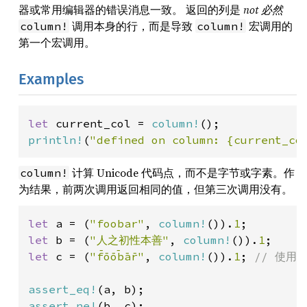
器或常用编辑器的错误消息一致。 返回的列是
not 必然
调用本身的行，而是导致
宏调用的
column!
column!
第一个宏调用。
Examples
let 
current_col = 
column!
println!
(
"defined on column: {current_co
计算 Unicode 代码点，而不是字节或字素。作
column!
为结果，前两次调用返回相同的值，但第三次调用没有。
let 
a = (
"foobar"
, 
column!
()).
1
let 
b = (
"人之初性本善"
, 
column!
()).
1
let 
c = (
"f̅o̅o̅b̅a̅r̅"
, 
column!
()).
1
; 
// 使用组
assert_eq!
assert_ne!
(b, c);