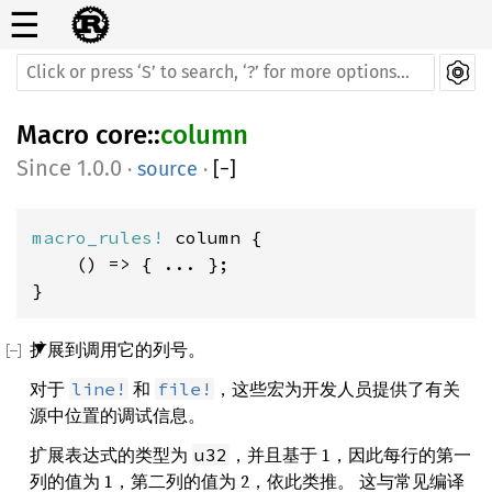
☰
Macro
core
::
column
1.0.0
·
source
·
[
−
]
macro_rules! 
column {

    () => { ... };

}
扩展到调用它的列号。
对于
和
，这些宏为开发人员提供了有关
line!
file!
源中位置的调试信息。
扩展表达式的类型为
，并且基于 1，因此每行的第一
u32
列的值为 1，第二列的值为 2，依此类推。 这与常见编译