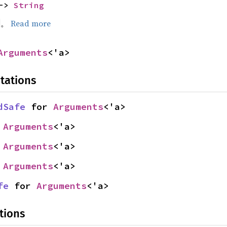
-> 
String
。
Read more
Arguments
<'a>
tations
dSafe
 for 
Arguments
<'a>
 
Arguments
<'a>
 
Arguments
<'a>
 
Arguments
<'a>
fe
 for 
Arguments
<'a>
tions