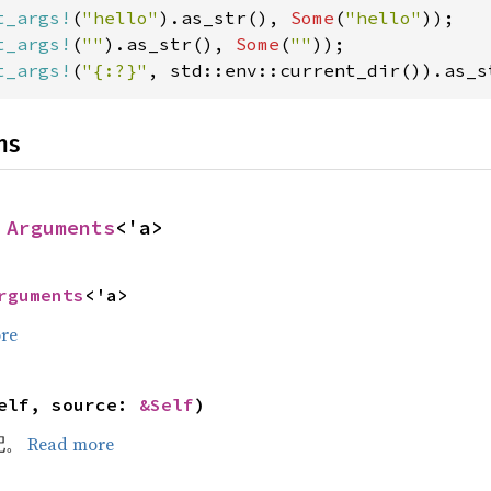
t_args!
(
"hello"
).as_str(), 
Some
(
"hello"
t_args!
(
""
).as_str(), 
Some
(
""
t_args!
(
"{:?}"
, std::env::current_dir()).as_s
ns
 
Arguments
<'a>
rguments
<'a>
re
elf, source: 
&Self
)
配。
Read more