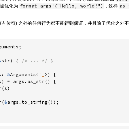
被优化为
，这样
format_args!("Hello, world!")
as_
没有占位符) 之外的任何行为都不能得到保证，并且除了优化之外
uments;

&
str) { 
/* ... */ 
}

s: 
&
Arguments<
'_
>) {

s) = args.as_str() {

(s)

r(
&
args.to_string());
