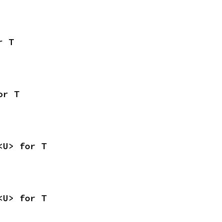
r T
or T
<U> for T
<U> for T