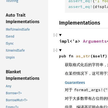
assert_eq!
(
"1 fo
ToString
assert_eq!
(displ
Auto Trait
Implementations
Implementations
!RefUnwindSafe
!Send
impl<'a> 
Arguments
!Sync
!UnwindSafe
pub fn 
as_str
(&self)
Unpin
获取格式化后的字符串，
Blanket
在某些情况下，这可用于
Implementations
Guarantees
Any
对于
format_args!("
Borrow<T>
对于大多数带有占位符的
BorrowMut<T>
但是，编译器可能会执行
From<T>