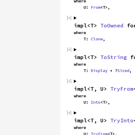
where

    U: 
From
<T>,
impl<T> 
ToOwned
 fo
where

    T: 
Clone
,
impl<T> 
ToString
 f
where

    T: 
Display
 + ?
Sized
,
impl<T, U> 
TryFrom
where

    U: 
Into
<T>,
impl<T, U> 
TryInto
where

    U: 
TryFrom
<T>,