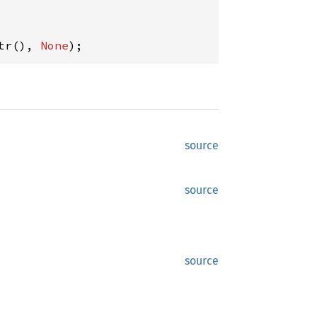
tr(), 
None
);
source
source
source