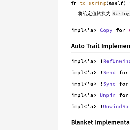
fn 
to_string
(&self) 
将给定值转换为
String
impl<'a> 
Copy
 for 
Auto Trait Implemen
impl<'a> !
RefUnwin
impl<'a> !
Send
 for
impl<'a> !
Sync
 for
impl<'a> 
Unpin
 for
impl<'a> !
UnwindSa
Blanket Implementa