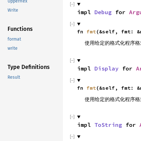
UpperHex
Write
impl 
Debug
 for 
Arg
Functions
fn 
fmt
(&self, fmt: &
format
使用给定的格式化程序格
write
Type Definitions
impl 
Display
 for 
A
Result
fn 
fmt
(&self, fmt: &
使用给定的格式化程序格
impl 
ToString
 for 