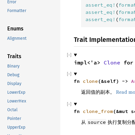
Error
assert_eq!
(
forma
Formatter
assert_eq!
(
forma
assert_eq!
(
forma
Enums
Trait Implementatio
Alignment
Traits
impl<'a> 
Clone
 for
Binary
Debug
fn 
clone
(&self) -> 
A
Display
返回值的副本。
Read mo
LowerExp
LowerHex
Octal
fn 
clone_from
(&mut s
Pointer
从
执行复制分
source
UpperExp