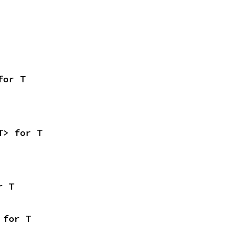
for T
T> for T
r T
 for T