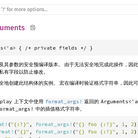
guments
ts<'a> { /* private fields */ }
及其参数的安全预编译版本。 由于无法安全地完成此操作，因
私有字段以防止修改。
全地创建此结构体的实例。 宏在编译时验证格式字符串，因此
上下文中使用
返回的
play
format_args!
Arguments<'a
中的插值格式字符串。
ormat_args!
at!
(
"{:?}"
, 
format_args!
(
"{} foo {:?}"
, 
1
, 
2
rmat!
(
"{}"
, 
format_args!
(
"{} foo {:?}"
, 
1
, 
2