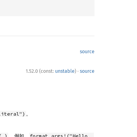
source
·
1.52.0 (const:
unstable
)
source
。
literal")
。 例如，
(_)
format_args!("Hello, 