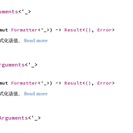
uments
<'_>
mut 
Formatter
<'_>) -> 
Result
<
()
, 
Error
>
式化该值。
Read more
rguments
<'_>
mut 
Formatter
<'_>) -> 
Result
<
()
, 
Error
>
式化该值。
Read more
Arguments
<'_>