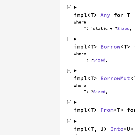
impl<T> 
Any
 for T
where

    T: 'static + ?
Sized
,
impl<T> 
Borrow
<T> 
where

    T: ?
Sized
,
impl<T> 
BorrowMut
<
where

    T: ?
Sized
,
impl<T> 
From
<T> fo
impl<T, U> 
Into
<U>