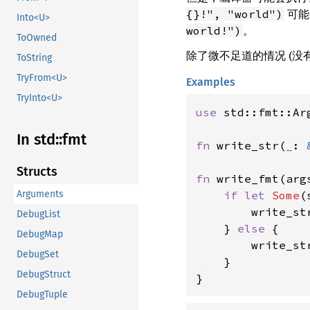
可能
{}!", "world")
Into<U>
。
world!")
ToOwned
除了微不足道的情况 (
ToString
TryFrom<U>
Examples
TryInto<U>
use 
std::fmt::Arg
In std::fmt
fn 
write_str(
_
: 
Structs
fn 
write_fmt(arg
Arguments
if let 
Some
(
        write_str
DebugList
    } 
else 
{

DebugMap
        write_st
DebugSet
    }

DebugStruct
}
DebugTuple