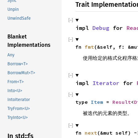
Sync
Trait Implementatio
Unpin
UnwindSafe
impl 
Debug
 for 
Rea
Blanket
Implementations
fn 
fmt
(&self, f: &mu
Any
使用给定的格式化程序格
Borrow<T>
BorrowMut<T>
From<T>
impl 
Iterator
 for 
Into<U>
IntoIterator
type 
Item
 = 
Result
<
D
TryFrom<U>
被迭代的元素的类型。
TryInto<U>
fn 
next
(&mut self) -
In std::fs