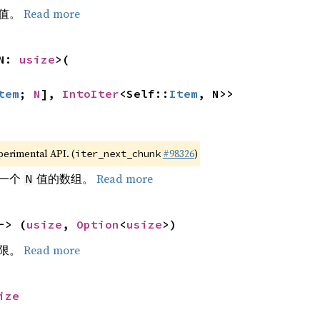
个值。
Read more
N: 
usize
>(

tem
; 
N
], 
IntoIter
<Self::
Item
, N>>
xperimental API. (
#98326
)
iter_next_chunk
下一个
值的数组。
Read more
N
-> (
usize
, 
Option
<
usize
>)
界限。
Read more
ize