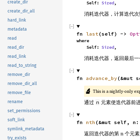
create_dir
    Self: 
Sized
,
create_dir_all
消耗迭代器，计算迭代次
hard_link
metadata
fn 
last
(self) -> 
Opt
read
where

    Self: 
Sized
,
read_dir
read_link
消耗迭代器，返回最后一
read_to_string
remove_dir
fn 
advance_by
(&mut s
remove_dir_all
🔬
This is a nightly-only e
remove_file
通过
元素使迭代器前
rename
n
set_permissions
soft_link
fn 
nth
(&mut self, n:
symlink_metadata
返回迭代器的第 n 个元
try_exists