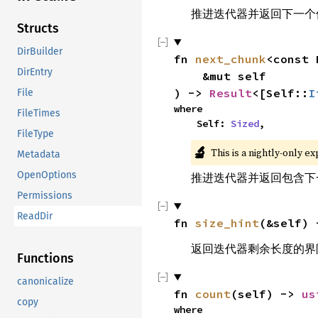
推进迭代器并返回下一
Structs
DirBuilder
fn 
next_chunk
<const 
DirEntry
    &mut self

) -> 
Result
<[Self::
I
File
where

FileTimes
    Self: 
Sized
,
FileType
🔬
This is a nightly-only e
Metadata
OpenOptions
推进迭代器并返回包含
Permissions
ReadDir
fn 
size_hint
(&self) 
返回迭代器剩余长度的
Functions
canonicalize
fn 
count
(self) -> 
us
copy
where
