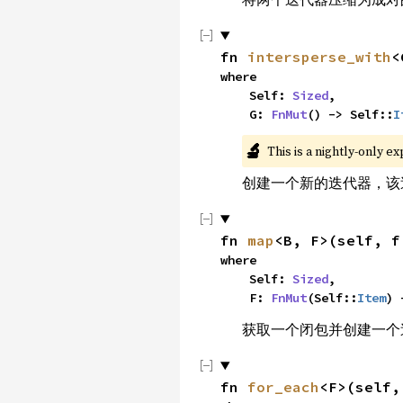
fn 
intersperse_with
<
where

    Self: 
Sized
,

    G: 
FnMut
() -> Self::
I
🔬
This is a nightly-only e
创建一个新的迭代器，该
fn 
map
<B, F>(self, f
where

    Self: 
Sized
,

    F: 
FnMut
(Self::
Item
) 
获取一个闭包并创建一个
fn 
for_each
<F>(self,