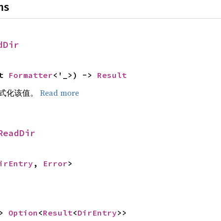
ns
dDir
t 
Formatter
<'_>) -> 
Result
式化该值。
Read more
ReadDir
irEntry
, 
Error
>
> 
Option
<
Result
<
DirEntry
>>