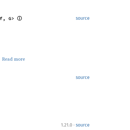
f, G> 
ⓘ
source
。
Read more
source
·
1.21.0
source