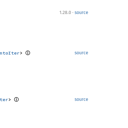
·
1.28.0
source
ntoIter
> 
ⓘ
source
ter
> 
ⓘ
source