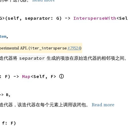
G>(self, separator: G) -> 
IntersperseWith
<Sel
tem
,
xperimental API. (
#79524
)
iter_intersperse
迭代器将
生成的项放在原始迭代器的相邻项之间
separator
: F) -> 
Map
<Self, F> 
ⓘ
-> B,
迭代器，该迭代器在每个元素上调用该闭包。
Read more
 f: F)