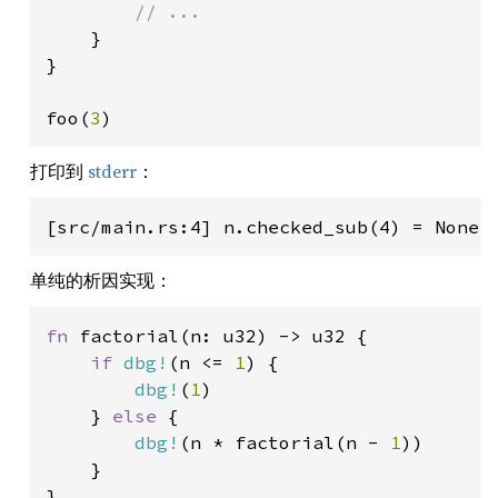
// ...

}

}

foo(
3
)
打印到
stderr
：
单纯的析因实现：
fn 
factorial(n: u32) -> u32 {

if 
dbg!
(n <= 
1
) {

dbg!
(
1
)

    } 
else 
{

dbg!
(n * factorial(n - 
1
))

    }

}
