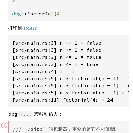
dbg!
(factorial(
4
));
打印到
stderr
：
[src/main.rs:3] n <= 1 = false

[src/main.rs:3] n <= 1 = false

[src/main.rs:3] n <= 1 = false

[src/main.rs:3] n <= 1 = true

[src/main.rs:4] 1 = 1

[src/main.rs:5] n * factorial(n - 1) = 2

[src/main.rs:5] n * factorial(n - 1) = 6

[src/main.rs:5] n * factorial(n - 1) = 24
宏移动输入：
dbg!(..)
ⓘ