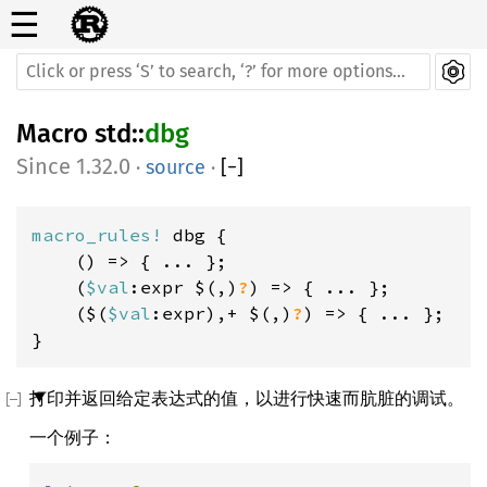
☰
Macro
std
::
dbg
1.32.0
·
source
·
[
−
]
macro_rules! 
dbg {

    () => { ... };

    (
$val
:expr $(,)
?
) => { ... };

    ($(
$val
:expr),+ $(,)
?
) => { ... };

}
打印并返回给定表达式的值，以进行快速而肮脏的调试。
一个例子：