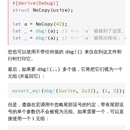
struct 
NoCopy(usize);

let 
a = NoCopy(
42
let _ 
= 
dbg!
(a); 
let _ 
= 
dbg!
(a); 
// <-- `a` 被再次移动； er
您也可以使用不带任何值的
来仅在到达文件和
dbg!()
行时打印它。
最后，如果要
多个值，它将把它们视为一个
dbg!(..)
元组 (并返回它) ：
assert_eq!
(
dbg!
(
1usize
, 
2u32
), (
1
, 
2
));
但是，遵循在宏调用中忽略尾部逗号的约定，带有尾部逗
号的单个参数仍不会被视为元组。如果需要一个，可以直
接使用一个 1 元组：