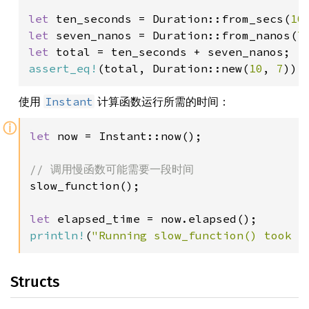
let 
ten_seconds = Duration::from_secs(
10
let 
seven_nanos = Duration::from_nanos(
7
let 
assert_eq!
(total, Duration::new(
10
, 
7
));
使用
计算函数运行所需的时间：
Instant
ⓘ
let 
now = Instant::now();

slow_function();

let 
println!
(
"Running slow_function() took {
Structs