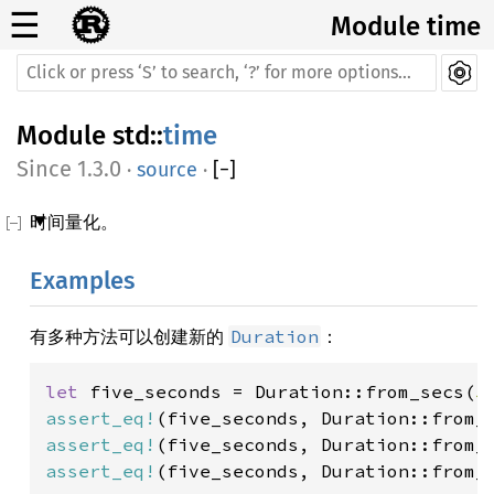
☰
Module time
Module
std
::
time
1.3.0
·
source
·
[
−
]
时间量化。
Examples
有多种方法可以创建新的
：
Duration
let 
five_seconds = Duration::from_secs(
5
assert_eq!
(five_seconds, Duration::from_
assert_eq!
(five_seconds, Duration::from_
assert_eq!
(five_seconds, Duration::from_