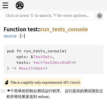
☰
Function
test
::
run_tests_console
source
·
[
−
]
pub fn run_tests_console(

    opts: &
TestOpts
,

    tests: 
Vec
<
TestDescAndFn
>

) -> 
Result
<
bool
>
🔬
This is a nightly-only experimental API. (
)
test
一个简单的控制台测试运行程序。 运行提供的测试报告过
程并将结果发送到 stdout。