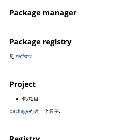
Package manager
Package registry
见
registry
Project
包/项目
package
的另一个名字.
Registry