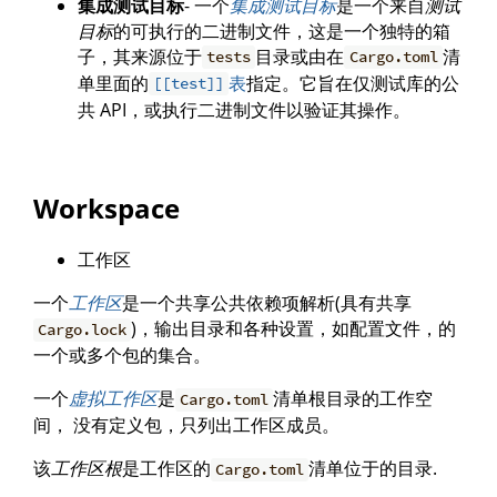
集成测试目标
- 一个
集成测试目标
是一个来自
测试
目标
的可执行的二进制文件，这是一个独特的箱
子，其来源位于
目录或由在
清
tests
Cargo.toml
单里面的
表
指定。它旨在仅测试库的公
[[test]]
共 API，或执行二进制文件以验证其操作。
Workspace
工作区
一个
工作区
是一个共享公共依赖项解析(具有共享
)，输出目录和各种设置，如配置文件，的
Cargo.lock
一个或多个包的集合。
一个
虚拟工作区
是
清单根目录的工作空
Cargo.toml
间， 没有定义包，只列出工作区成员。
该
工作区根
是工作区的
清单位于的目录.
Cargo.toml