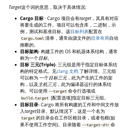
Target
这个词的意思，取决于具体情况:
Cargo 目标
- Cargo 项目会有
target
，其具有对应
将要生成的工件。项目可以包含库，二进制，示
例，测试和基准目标。该
目标列表
配置在
清单，通常由源文件的
目录布局
自动
Cargo.toml
推断的。
目标架构
- 构建工件的 OS 和机器体系结构，通常
称为一个
目标
。
目标 三元(Triple)
- 三元组是用于指定目标体系结
构的特定格式。见
clang 文档
了解详情。三元组
可以称为 一个
目标三元
，此为产生的工件的架
构，以及
主机三元
，此为编译器运行的体系结
构。可以使用
命令行选项或
--target
[配置选项]指定目标三元组。
build.target
目标目录
- Cargo 将所有构建的工件和中间文件放
入
target
目录。默认情况下，这是一个名为
的目录会在工作区根目录，或者包根(如
target
果不使用工作空间)。目录随着
命
--target-dir