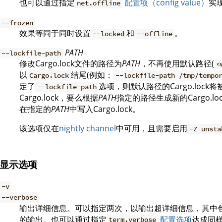
也可以通过指定
配置项（config value）
实
net.offline
--frozen
效果等同于同时设置
和
。
--locked
--offline
PATH
--lockfile-path
修改Cargo.lock文件的路径为
PATH
，不再使用默认路径(
<
以
结尾(例如：
Cargo.lock
--lockfile-path /tmp/tempo
定了
选项，则默认路径的Cargo.loc
--lockfile-path
Cargo.lock，要么根据
PATH
指定的路径生成新的Cargo.
在指定的
PATH
中写入Cargo.lock。
该选项仅在
nightly channel
中可用，且需要启用
-Z unsta
显示选项
-v
--verbose
输出详细信息。可以指定两次，以输出超详细信息，其中包含依赖
的输出。也可以通过指定
配置选项
达成同
term.verbose