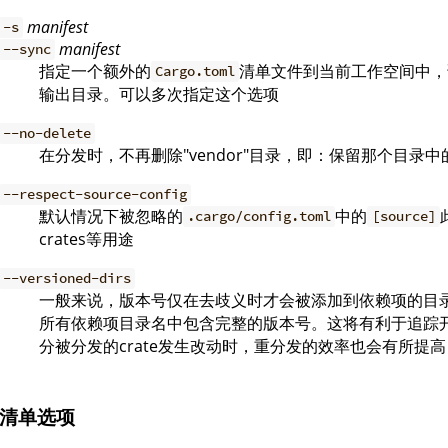
manifest
-s
manifest
--sync
指定一个额外的
清单文件到当前工作空间中，
Cargo.toml
输出目录。可以多次指定这个选项
--no-delete
在分发时，不再删除"vendor"目录，即：保留那个目录
--respect-source-config
默认情况下被忽略的
中的
.cargo/config.toml
[source]
crates等用途
--versioned-dirs
一般来说，版本号仅在去歧义时才会被添加到依赖项的目录名
所有依赖项目录名中包含完整的版本号。这将有利于追踪开发
分被分发的crate发生改动时，重分发的效率也会有所提高
清单选项