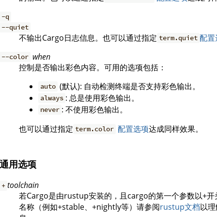
-q
--quiet
不输出Cargo日志信息。也可以通过指定
配置
term.quiet
when
--color
控制是否输出彩色内容。可用的选项包括：
(默认): 自动检测终端是否支持彩色输出。
auto
: 总是使用彩色输出。
always
: 不使用彩色输出。
never
也可以通过指定
配置选项
达成同样效果。
term.color
通用选项
toolchain
+
若Cargo是由rustup安装的，且cargo的第一个参数以+
名称（例如+stable、+nightly等）请参阅
rustup文档
以理