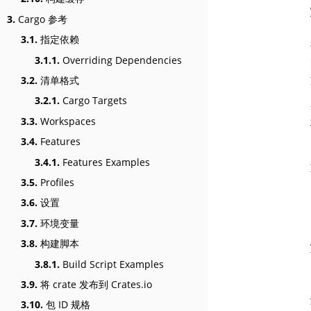
3.
Cargo 参考
3.1.
指定依赖
3.1.1.
Overriding Dependencies
3.2.
清单格式
3.2.1.
Cargo Targets
3.3.
Workspaces
3.4.
Features
3.4.1.
Features Examples
3.5.
Profiles
3.6.
设置
3.7.
环境变量
3.8.
构建脚本
3.8.1.
Build Script Examples
3.9.
将 crate 发布到 Crates.io
3.10.
包 ID 规格