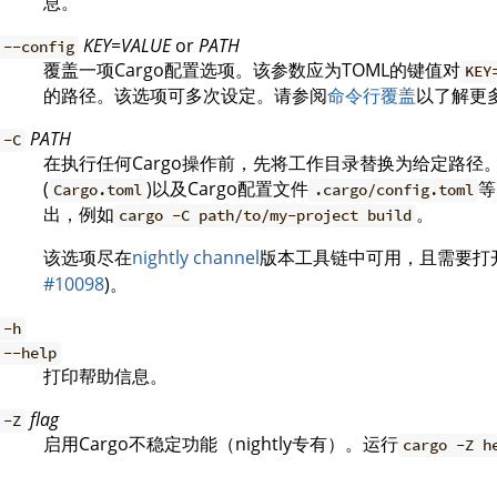
息。
KEY=VALUE
or
PATH
--config
覆盖一项Cargo配置选项。该参数应为TOML的键值对
KEY
的路径。该选项可多次设定。请参阅
命令行覆盖
以了解更
PATH
-C
在执行任何Cargo操作前，先将工作目录替换为给定路径。
(
)以及Cargo配置文件
等
Cargo.toml
.cargo/config.toml
出，例如
。
cargo -C path/to/my-project build
该选项尽在
nightly channel
版本工具链中可用，且需要打
#10098
)。
-h
--help
打印帮助信息。
flag
-Z
启用Cargo不稳定功能（nightly专有）。运行
cargo -Z h