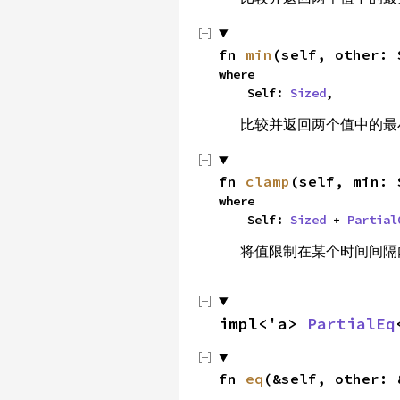
fn 
min
(self, other: 
where

    Self: 
Sized
,
比较并返回两个值中的
fn 
clamp
(self, min: 
where

    Self: 
Sized
 + 
Partial
将值限制在某个时间间
impl<'a> 
PartialEq
fn 
eq
(&self, other: 