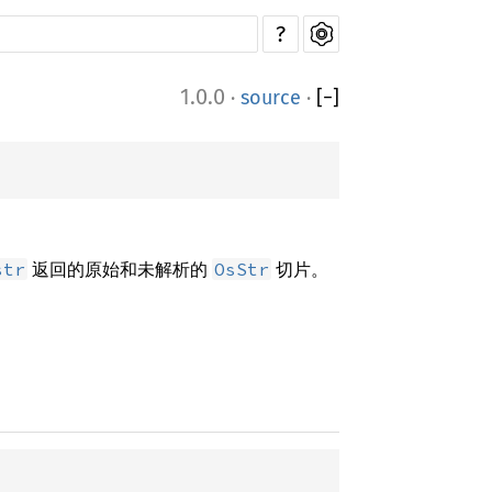
?
1.0.0
·
source
·
[
−
]
返回的原始和未解析的
切片。
str
OsStr