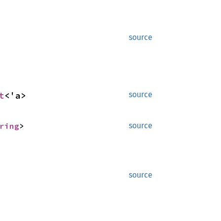
source
t
<'a>
source
ring
>
source
source