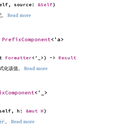
elf, source: 
&Self
)
配。
Read more
 
PrefixComponent
<'a>
t 
Formatter
<'_>) -> 
Result
式化该值。
Read more
ixComponent
<'_>
self, h: 
&mut H
)
。
Read more
er