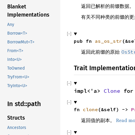
返回已解析的前缀数据。
Blanket
Implementations
有关不同种类的前缀的更
Any
Borrow<T>
pub fn 
as_os_str
(&se
BorrowMut<T>
From<T>
返回此前缀的原始
OsSt
Into<U>
Trait Implementatio
ToOwned
TryFrom<U>
TryInto<U>
impl<'a> 
Clone
 for
In std::path
fn 
clone
(&self) -> 
P
Structs
返回值的副本。
Read mo
Ancestors