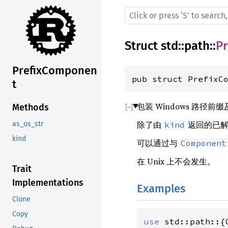
Struct
std
::
path
::
P
PrefixComponen
pub struct PrefixC
t
包装 Windows 路
Methods
除了由
返回的已
kind
as_os_str
kind
可以通过与
Component
在 Unix 上不会发生。
Trait
Implementations
Examples
Clone
Copy
use 