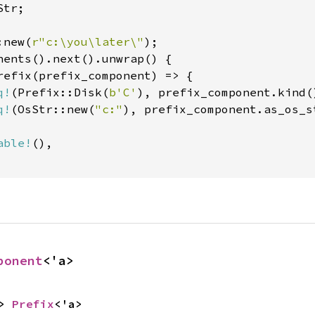
tr;

:new(
r"c:\you\later\"
nents().next().unwrap() {

refix(prefix_component) => {

q!
(Prefix::Disk(
b'C'
), prefix_component.kind()
q!
(OsStr::new(
"c:"
), prefix_component.as_os_st
able!
(),

ponent
<'a>
> 
Prefix
<'a>