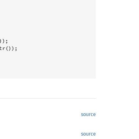
);

r());

source
source