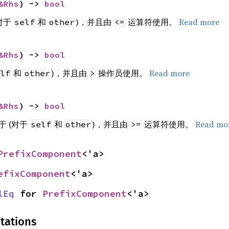
&Rhs
) -> 
bool
对于
和
)，并且由
运算符使用。
Read more
self
other
<=
&Rhs
) -> 
bool
和
)，并且由
操作员使用。
Read more
lf
other
>
&Rhs
) -> 
bool
 (对于
和
)，并且由
运算符使用。
Read mo
self
other
>=
PrefixComponent
<'a>
efixComponent
<'a>
lEq
 for 
PrefixComponent
<'a>
tations