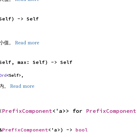
Self) -> Self
最小值。
Read more
Self, max: Self) -> Self
Ord
<Self>,
隔内。
Read more
<
PrefixComponent
<'a>> for 
PrefixComponent
&
PrefixComponent
<'a>) -> 
bool