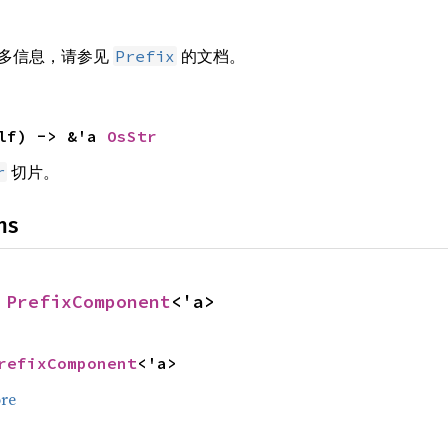
多信息，请参见
的文档。
Prefix
lf) -> &'a 
OsStr
切片。
r
ns
 
PrefixComponent
<'a>
refixComponent
<'a>
re