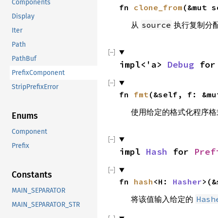
Components
fn 
clone_from
(&mut s
Display
从
执行复制分
source
Iter
Path
PathBuf
impl<'a> 
Debug
 for
PrefixComponent
StripPrefixError
fn 
fmt
(&self, f: &mu
使用给定的格式化程序格
Enums
Component
Prefix
impl 
Hash
 for 
Pref
Constants
fn 
hash
<H: 
Hasher
>(&
MAIN_SEPARATOR
将该值输入给定的
Hash
MAIN_SEPARATOR_STR