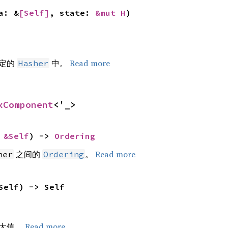
a: &
[Self]
, state: 
&mut H
)
给定的
中。
Read more
Hasher
xComponent
<'_>
 
&Self
) -> 
Ordering
之间的
。
Read more
her
Ordering
Self) -> Self
最大值。
Read more