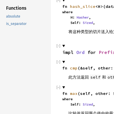
fn 
hash_slice
<H>(dat
Functions
where

absolute
    H: 
Hasher
,

    Self: 
Sized
,
is_separator
将这种类型的切片送入
impl 
Ord
 for 
Prefi
fn 
cmp
(&self, other:
此方法返回
和
self
ot
fn 
max
(self, other: 
where

    Self: 
Sized
,
比较并返回两个值中的