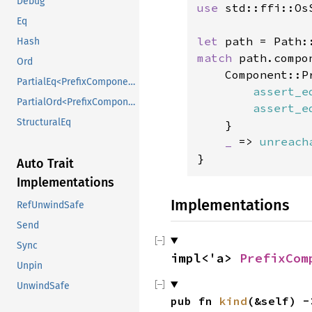
Debug
use 
std::ffi::OsS
Eq
let 
path = Path:
Hash
match 
path.compo
Ord
    Component::P
PartialEq<PrefixComponent<'a>>
assert_e
PartialOrd<PrefixComponent<'a>>
assert_e
StructuralEq
    }

_ 
=> 
unreach
}
Auto Trait
Implementations
Implementations
RefUnwindSafe
Send
Sync
impl<'a> 
PrefixCom
Unpin
UnwindSafe
pub fn 
kind
(&self) -