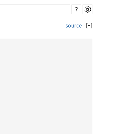
?
source
·
[
−
]