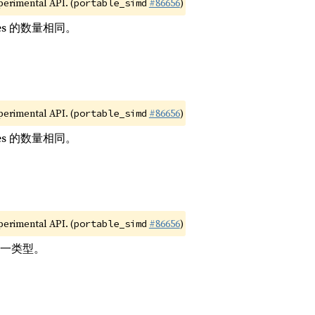
xperimental API. (
#86656
)
portable_simd
anes 的数量相同。
xperimental API. (
#86656
)
portable_simd
anes 的数量相同。
xperimental API. (
#86656
)
portable_simd
向同一类型。