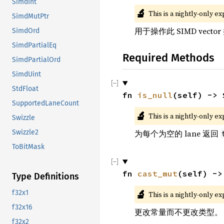
SimdInt
🔬
This is a nightly-only e
SimdMutPtr
用于操作此 SIMD vect
SimdOrd
SimdPartialEq
Required Methods
SimdPartialOrd
SimdUint
StdFloat
fn 
is_null
(self) -> 
SupportedLaneCount
🔬
This is a nightly-only e
Swizzle
Swizzle2
为每个为空的 lane 返回
ToBitMask
fn 
cast_mut
(self) ->
Type Definitions
🔬
f32x1
This is a nightly-only e
f32x16
更改常量而不更改类型。
f32x2