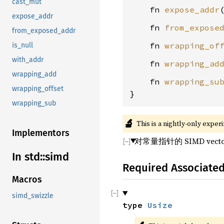
cast_mut
    fn 
expose_addr
expose_addr
    fn 
from_expose
from_exposed_addr
    fn 
wrapping_of
is_null
with_addr
    fn 
wrapping_ad
wrapping_add
    fn 
wrapping_su
wrapping_offset
}
wrapping_sub
🔬
This is a nightly-only exper
Implementors
对常量指针的 SIMD vect
In std::simd
Required Associate
Macros
simd_swizzle
type 
Usize