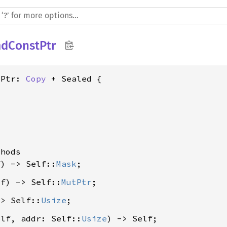
dConstPtr
tPtr: 
Copy
 + Sealed {

hods

f) -> Self::
Mask
lf) -> Self::
MutPtr
-> Self::
Usize
elf, addr: Self::
Usize