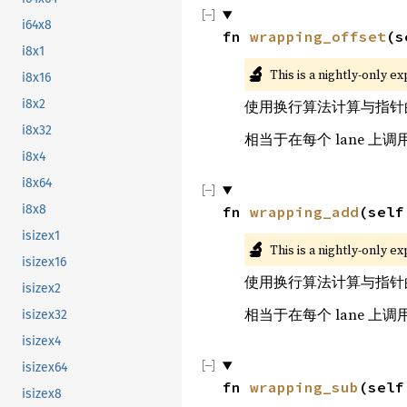
i64x8
fn 
wrapping_offset
(s
i8x1
🔬
This is a nightly-only e
i8x16
i8x2
使用换行算法计算与指针
i8x32
相当于在每个 lane 上调
i8x4
i8x64
i8x8
fn 
wrapping_add
(self
isizex1
🔬
This is a nightly-only e
isizex16
使用换行算法计算与指针
isizex2
相当于在每个 lane 上调
isizex32
isizex4
isizex64
fn 
wrapping_sub
(self
isizex8