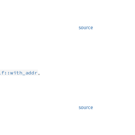
source
。
lf::with_addr
source