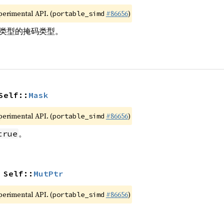
xperimental API. (
#86656
)
portable_simd
or 类型的掩码类型。
Self::
Mask
xperimental API. (
#86656
)
portable_simd
。
true
 Self::
MutPtr
xperimental API. (
#86656
)
portable_simd