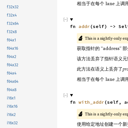
相当于在每个 lane 上调
f32x32
f32x4
f32x64
fn 
addr
(self) -> Sel
f32x8
🔬
This is a nightly-only e
f64x1
获取指针的 “address” 
f64x16
f64x2
该方法丢弃了指针语义元
f64x32
此方法在语义上丢弃了
pr
f64x4
相当于在每个 lane 上调
f64x64
f64x8
i16x1
fn 
with_addr
(self, a
i16x16
🔬
This is a nightly-only e
i16x2
i16x32
使用给定地址创建一个新