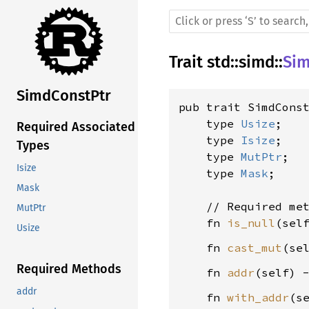
Trait
std
::
simd
::
Sim
SimdConstPtr
pub trait SimdCons
    type 
Usize
;

Required Associated
    type 
Isize
;

Types
    type 
MutPtr
;

Isize
    type 
Mask
;

Mask
    // Required met
MutPtr
    fn 
is_null
(sel
Usize
    fn 
cast_mut
(se
Required Methods
    fn 
addr
(self) 
addr
    fn 
with_addr
(s