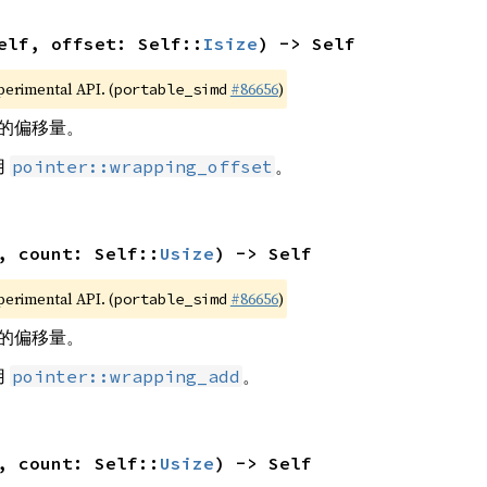
elf, offset: Self::
Isize
) -> Self
xperimental API. (
#86656
)
portable_simd
的偏移量。
用
。
pointer::wrapping_offset
, count: Self::
Usize
) -> Self
xperimental API. (
#86656
)
portable_simd
的偏移量。
用
。
pointer::wrapping_add
, count: Self::
Usize
) -> Self