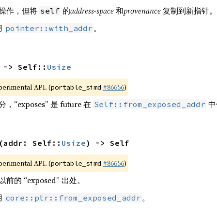
操作，但将
的
address-space
和
provenance
复制到新指针。
self
用
。
pointer::with_addr
 -> Self::
Usize
xperimental API. (
#86656
)
portable_simd
，“exposes” 是 future 在
中
Self::from_exposed_addr
(addr: Self::
Usize
) -> Self
xperimental API. (
#86656
)
portable_simd
 “exposed” 出处。
用
。
core::ptr::from_exposed_addr