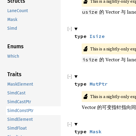
🔬
Structs
This is a nightly-only e
LaneCount
的 Vector 与 l
usize
Mask
Simd
type 
Isize
Enums
🔬
This is a nightly-only e
Which
的 Vector 与 l
isize
Traits
type 
MutPtr
MaskElement
SimdCast
🔬
This is a nightly-only e
SimdCastPtr
Vector 的可变指针指
SimdConstPtr
SimdElement
SimdFloat
type 
Mask