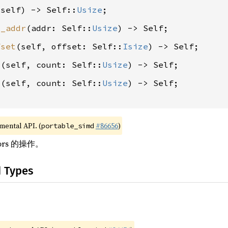
(self) -> Self::
Usize
d_addr
(addr: Self::
Usize
fset
(self, offset: Self::
Isize
d
(self, count: Self::
Usize
b
(self, count: Self::
Usize
) -> Self;

imental API. (
#86656
)
portable_simd
ors 的操作。
d Types