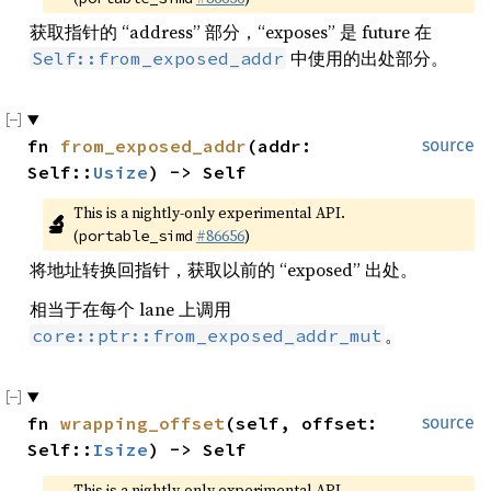
获取指针的 “address” 部分，“exposes” 是 future 在
中使用的出处部分。
Self::from_exposed_addr
fn 
from_exposed_addr
(addr: 
source
Self::
Usize
) -> Self
This is a nightly-only experimental API. 
🔬
(
#86656
)
portable_simd
将地址转换回指针，获取以前的 “exposed” 出处。
相当于在每个 lane 上调用
。
core::ptr::from_exposed_addr_mut
fn 
wrapping_offset
(self, offset: 
source
Self::
Isize
) -> Self
This is a nightly-only experimental API. 