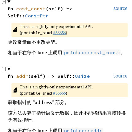
fn 
cast_const
(self) -> 
source
Self::
ConstPtr
This is a nightly-only experimental API. 
🔬
(
#86656
)
portable_simd
更改常量而不更改类型。
相当于在每个 lane 上调用
。
pointer::cast_const
fn 
addr
(self) -> Self::
Usize
source
This is a nightly-only experimental API. 
🔬
(
#86656
)
portable_simd
获取指针的 “address” 部分。
该方法丢弃了指针语义元数据，因此不能将结果直接转换
为有效指针。
相当于在每个 lane 上调用
。
pointer::addr