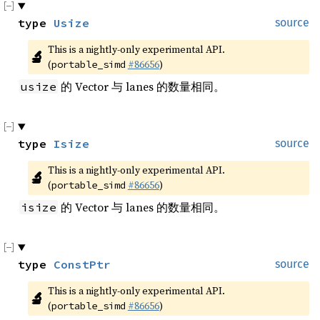
type 
Usize
source
This is a nightly-only experimental API. 
🔬
(
#86656
)
portable_simd
的 Vector 与 lanes 的数量相同。
usize
type 
Isize
source
This is a nightly-only experimental API. 
🔬
(
#86656
)
portable_simd
的 Vector 与 lanes 的数量相同。
isize
type 
ConstPtr
source
This is a nightly-only experimental API. 
🔬
(
#86656
)
portable_simd