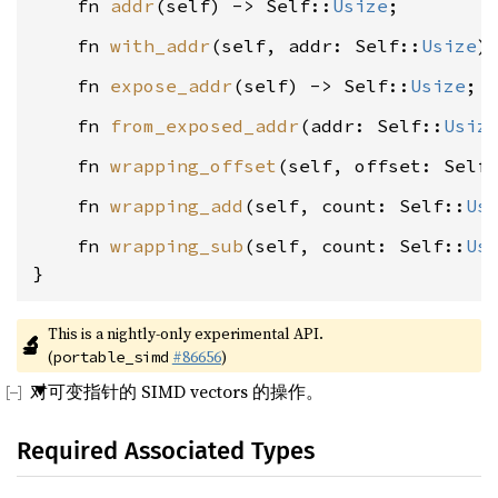
    fn 
addr
(self) -> Self::
Usize
    fn 
with_addr
(self, addr: Self::
Usize
    fn 
expose_addr
(self) -> Self::
Usize
    fn 
from_exposed_addr
(addr: Self::
Usiz
    fn 
wrapping_offset
(self, offset: Self
    fn 
wrapping_add
(self, count: Self::
Us
    fn 
wrapping_sub
(self, count: Self::
Us
}
This is a nightly-only experimental API. 
🔬
(
#86656
)
portable_simd
对可变指针的 SIMD vectors 的操作。
Required Associated Types