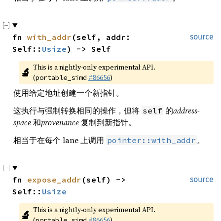
fn 
with_addr
(self, addr: 
source
Self::
Usize
) -> Self
This is a nightly-only experimental API. 
🔬
(
#86656
)
portable_simd
使用给定地址创建一个新指针。
这执行与强制转换相同的操作，但将
的
address-
self
space
和
provenance
复制到新指针。
相当于在每个 lane 上调用
。
pointer::with_addr
fn 
expose_addr
(self) -> 
source
Self::
Usize
This is a nightly-only experimental API. 
🔬
(
#86656
)
portable_simd