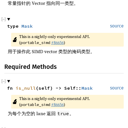
常量指针的 Vector 指向同一类型。
type 
Mask
source
This is a nightly-only experimental API. 
🔬
(
#86656
)
portable_simd
用于操作此 SIMD vector 类型的掩码类型。
Required Methods
fn 
is_null
(self) -> Self::
Mask
source
This is a nightly-only experimental API. 
🔬
(
#86656
)
portable_simd
为每个为空的 lane 返回
。
true