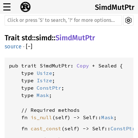
☰
SimdMutPtr
Trait
std
::
simd
::
SimdMutPtr
source
·
[
−
]
pub trait SimdMutPtr: 
Copy
 + Sealed {

    type 
Usize
;

    type 
Isize
;

    type 
ConstPtr
;

    type 
Mask
;

    // Required methods

    fn 
is_null
(self) -> Self::
Mask
    fn 
cast_const
(self) -> Self::
ConstPtr