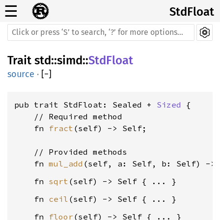
☰
StdFloat
Trait
std
::
simd
::
StdFloat
source
·
[
−
]
pub trait StdFloat: Sealed + 
Sized
 {

    // Required method

    fn 
fract
(self) -> Self;

    // Provided methods

    fn 
mul_add
    fn 
sqrt
    fn 
ceil
    fn 
floor