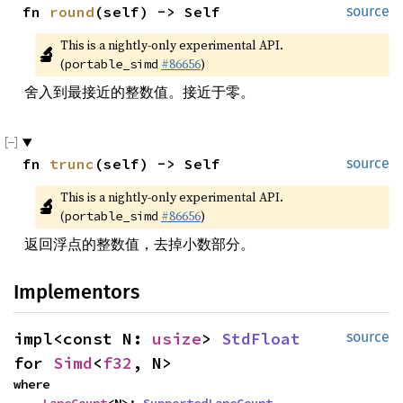
fn 
round
(self) -> Self
source
This is a nightly-only experimental API. 
🔬
(
#86656
)
portable_simd
舍入到最接近的整数值。接近于零。
fn 
trunc
(self) -> Self
source
This is a nightly-only experimental API. 
🔬
(
#86656
)
portable_simd
返回浮点的整数值，去掉小数部分。
Implementors
impl<const N: 
usize
> 
StdFloat
source
for 
Simd
<
f32
, N>
where
