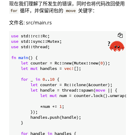
现在我们理解了所发生的错误，同时也将代码改回使用
循环，并保留闭包的
关键字：
for
move
文件名: src/main.rs
use
use
use
 std::thread;

fn
main
() {

let
 counter = Rc::new(Mutex::new(
0
));

let
mut
 handles = 
vec!
[];

for
 _ 
in
0
..
10
 {

let
 counter = Rc::clone(&counter);

let
 handle = thread::spawn(
move
 || {

let
mut
 num = counter.lock().unwrap();

            *num += 
1
;

        });

        handles.push(handle);

    }

for
 handle 
in
 handles {
