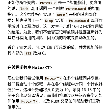
正如你所怀疑的，
是一个智能指针。更准确
Mutex<T>
的说，
调用
返回
一个叫做
的智能
lock
MutexGuard
指针。这个智能指针实现了
来指向其内部数
Deref
据；其也提供了一个
实现当
离开作
Drop
MutexGuard
用域时自动释放锁，这正发生于示例 16-12 内部作用域
的结尾。为此，我们不会冒忘记释放锁并阻塞互斥器为
其它线程所用的风险，因为锁的释放是自动发生的。
丢弃了锁之后，可以打印出互斥器的值，并发现能够将
其内部的
改为 6。
i32
在线程间共享
Mutex<T>
现在让我们尝试使用
在多个线程间共享值。
Mutex<T>
我们将启动十个线程，并在各个线程中对同一个计数器
值加一，这样计数器将从 0 变为 10。示例 16-13 中的
例子会出现编译错误，而我们将通过这些错误来学习如
何使用
，以及 Rust 又是如何帮助我们正确
Mutex<T>
使用的。