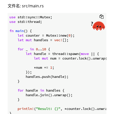
文件名: src/main.rs
use
use
 std::thread;

fn
main
() {

let
 counter = Mutex::new(
0
);

let
mut
 handles = 
vec!
[];

for
 _ 
in
0
..
10
 {

let
 handle = thread::spawn(
move
 || {

let
mut
 num = counter.lock().unwrap();

            *num += 
1
;

        });

        handles.push(handle);

    }

for
 handle 
in
 handles {

        handle.join().unwrap();

    }

println!
(
"Result: {}"
, *counter.lock().unwrap())