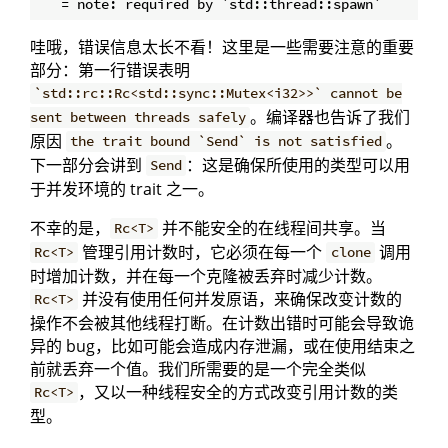
哇哦，错误信息太长不看！这里是一些需要注意的重要
部分：第一行错误表明
`std::rc::Rc<std::sync::Mutex<i32>>` cannot be
。编译器也告诉了我们
sent between threads safely
原因
。
the trait bound `Send` is not satisfied
下一部分会讲到
：这是确保所使用的类型可以用
Send
于并发环境的 trait 之一。
不幸的是，
并不能安全的在线程间共享。当
Rc<T>
管理引用计数时，它必须在每一个
调用
Rc<T>
clone
时增加计数，并在每一个克隆被丢弃时减少计数。
并没有使用任何并发原语，来确保改变计数的
Rc<T>
操作不会被其他线程打断。在计数出错时可能会导致诡
异的 bug，比如可能会造成内存泄漏，或在使用结束之
前就丢弃一个值。我们所需要的是一个完全类似
，又以一种线程安全的方式改变引用计数的类
Rc<T>
型。