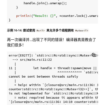
        handle.join().unwrap();

    }

println!
(
"Result: {}"
, *counter.lock().unwrap())
示例 16-14: 尝试使用
来允许多个线程拥有
Rc<T>
Mutex<T>
再一次编译并...出现了不同的错误！编译器真是教会了
我们很多！
error[E0277]: `std::rc::Rc<std::sync::Mutex<i32>>` 
  --> src/main.rs:11:22

   |

11 |         let handle = thread::spawn(move || {

   |                      ^^^^^^^^^^^^^ `std::rc::Rc
cannot be sent between threads safely

   |

   = help: within `[closure@src/main.rs:11:36: 14:10
counter:std::rc::Rc<std::sync::Mutex<i32>>]`, the tr
is not implemented for `std::rc::Rc<std::sync::Mutex
   = note: required because it appears within the ty
`[closure@src/main.rs:11:36: 14:10 counter:std::rc::