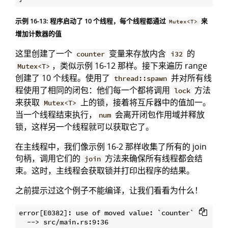
示例 16-13: 程序启动了 10 个线程，每个线程都通过
来
Mutex<T>
增加计数器的值
这里创建了一个
变量来存放内含
的
counter
i32
，类似示例 16-12 那样。接下来遍历 range
Mutex<T>
创建了 10 个线程。使用了
并对所有线
thread::spawn
程使用了相同的闭包：他们每一个都将调用
方法
lock
来获取
上的锁，接着将互斥器中的值加一。
Mutex<T>
当一个线程结束执行，
会离开闭包作用域并释放
num
锁，这样另一个线程就可以获取它了。
在主线程中，我们像示例 16-2 那样收集了所有的 join
句柄，调用它们的
方法来确保所有线程都会结
join
束。这时，主线程会获取锁并打印出程序的结果。
之前提示过这个例子不能编译，让我们看看为什么！
error[E0382]: use of moved value: `counter`

  --> src/main.rs:9:36
