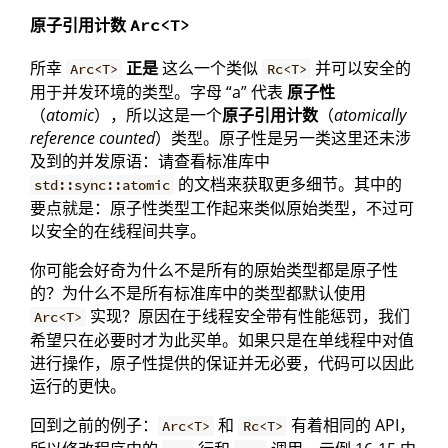
原子引用计数
Arc<T>
所幸
正是
这么一个类似
并可以安全的
Arc<T>
Rc<T>
用于并发环境的类型。字母 “a” 代表
原子性
（
atomic
），所以这是一个
原子引用计数
（
atomically
reference counted
）类型。原子性是另一类这里还未涉
及到的并发原语：请查看标准库中
的文档来获取更多细节。其中的
std::sync::atomic
要点就是：原子性类型工作起来类似原始类型，不过可
以安全的在线程间共享。
你可能会好奇为什么不是所有的原始类型都是原子性
的？为什么不是所有标准库中的类型都默认使用
实现？原因在于线程安全带有性能惩罚，我们
Arc<T>
希望只在必要时才为此买单。如果只是在单线程中对值
进行操作，原子性提供的保证并无必要，代码可以因此
运行的更快。
回到之前的例子：
和
有着相同的 API，
Arc<T>
Rc<T>