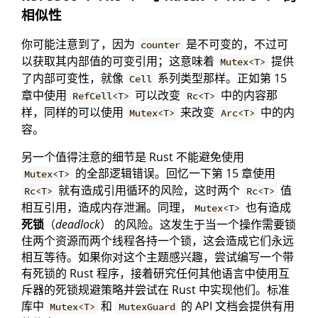
相似性
你可能注意到了，因为
是不可变的，不过可
counter
以获取其内部值的可变引用；这意味着
提供
Mutex<T>
了内部可变性，就像
系列类型那样。正如第 15
Cell
章中使用
可以改变
中的内容那
RefCell<T>
Rc<T>
样，同样的可以使用
来改变
中的内
Mutex<T>
Arc<T>
容。
另一个值得注意的细节是 Rust 不能避免使用
的全部逻辑错误。回忆一下第 15 章使用
Mutex<T>
就有造成引用循环的风险，这时两个
值
Rc<T>
Rc<T>
相互引用，造成内存泄漏。同理，
也有造成
Mutex<T>
死锁
（
deadlock
） 的风险。这发生于当一个操作需要锁
住两个资源而两个线程各持一个锁，这会造成它们永远
相互等待。如果你对这个主题感兴趣，尝试编写一个带
有死锁的 Rust 程序，接着研究任何其他语言中使用互
斥器的死锁规避策略并尝试在 Rust 中实现他们。标准
库中
和
的 API 文档会提供有用
Mutex<T>
MutexGuard