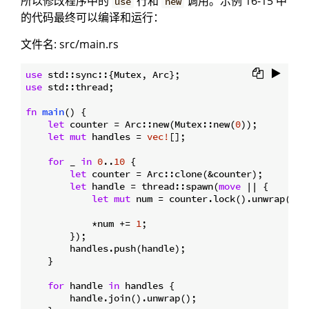
所以修改程序中的
行和
调用。示例 16-15 中
use
new
的代码最终可以编译和运行：
文件名: src/main.rs
use
use
 std::thread;

fn
main
() {

let
 counter = Arc::new(Mutex::new(
0
));

let
mut
 handles = 
vec!
[];

for
 _ 
in
0
..
10
 {

let
 counter = Arc::clone(&counter);

let
 handle = thread::spawn(
move
 || {

let
mut
 num = counter.lock().unwrap();

            *num += 
1
;

        });

        handles.push(handle);

    }

for
 handle 
in
 handles {

        handle.join().unwrap();
