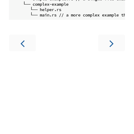
     └── complex-example

        └── helper.rs
