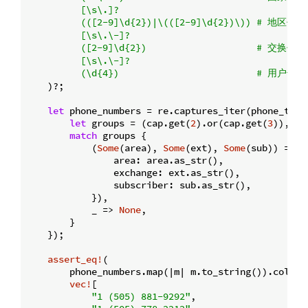
          [\s\.]?

          (([2-9]\d{2})|\(([2-9]\d{2})\)) # 地区代码

          [\s\.\-]?

          ([2-9]\d{2})                    # 交换代码

          [\s\.\-]?

          (\d{4})                         # 用户号码
    )?;

let
 phone_numbers = re.captures_iter(phone_text)
let
 groups = (cap.get(
2
).or(cap.get(
3
)), ca
match
 groups {

            (
Some
(area), 
Some
(ext), 
Some
(sub)) => 
S
                area: area.as_str(),

                exchange: ext.as_str(),

                subscriber: sub.as_str(),

            }),

            _ => 
None
,

        }

    });

assert_eq!
(

        phone_numbers.map(|m| m.to_string()).collec
vec!
[

"1 (505) 881-9292"
,
