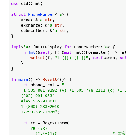
use
struct
PhoneNumber
<
'a
> {

    area: &
'a
str
,

    exchange: &
'a
str
,

    subscriber: &
'a
str
,

}

impl
<
'a
> fmt::Display 
for
 PhoneNumber<
'a
> {

fn
fmt
(&
self
, f: &
mut
 fmt::Formatter) -> fmt::
R
write!
(f, 
"1 ({}) {}-{}"
, 
self
.area, 
self
.e
    }

}

fn
main
() -> 
Result
<()> {

let
 phone_text = 
"

    +1 505 881 9292 (v) +1 505 778 2212 (c) +1 505 8
    (202) 991 9534

    Alex 5553920011

    1 (800) 233-2010

    1.299.339.1020"
;

let
 re = Regex::new(

r#"(?x)

          (?:\+?1)?                       # 国家