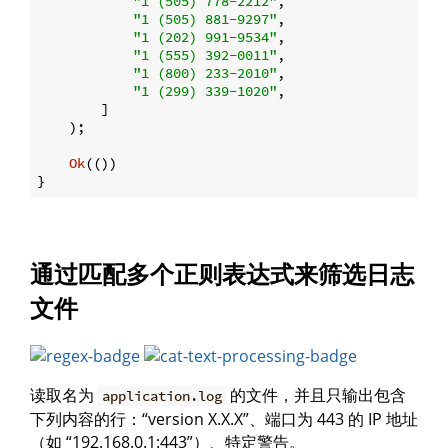
"1 (505) 778-2212"
,

"1 (505) 881-9297"
,

"1 (202) 991-9534"
,

"1 (555) 392-0011"
,

"1 (800) 233-2010"
,

"1 (299) 339-1020"
,

        ]

    );

Ok
(())

通过匹配多个正则表达式来筛选日志
文件
读取名为
的文件，并且只输出包含
application.log
下列内容的行：“version X.X.X”、端口为 443 的 IP 地址
（如 “192.168.0.1:443”）、特定警告。