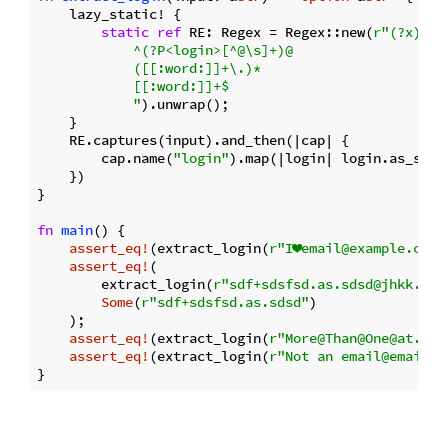
    lazy_static! {

static
ref
 RE: Regex = Regex::new(
r"(?x)

            ^(?P<login>[^@\s]+)@

            ([[:word:]]+\.)*

            [[:word:]]+$

            "
).unwrap();

    }

    RE.captures(input).and_then(|cap| {

        cap.name(
"login"
).map(|login| login.as_str()
    })

}

fn
main
() {

assert_eq!
(extract_login(
r"I❤email@example.com"
assert_eq!
(

        extract_login(
r"sdf+sdsfsd.as.sdsd@jhkk.d.r
Some
(
r"sdf+sdsfsd.as.sdsd"
)

    );

assert_eq!
(extract_login(
r"More@Than@One@at.com
assert_eq!
(extract_login(
r"Not an email@email"
)