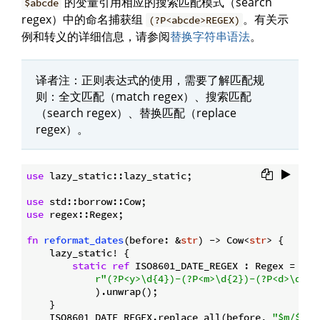
的变量引用相应的搜索匹配模式（search
$abcde
regex）中的命名捕获组
。有关示
(?P<abcde>REGEX)
例和转义的详细信息，请参阅
替换字符串语法
。
译者注：正则表达式的使用，需要了解匹配规
则：全文匹配（match regex）、搜索匹配
（search regex）、替换匹配（replace
regex）。
use
 lazy_static::lazy_static;

use
use
 regex::Regex;

fn
reformat_dates
(before: &
str
) -> Cow<
str
> {

    lazy_static! {

static
ref
 ISO8601_DATE_REGEX : Regex = Rege
r"(?P<y>\d{4})-(?P<m>\d{2})-(?P<d>\d{2}
            ).unwrap();

    }

    ISO8601_DATE_REGEX.replace_all(before, 
"$m/$d/$