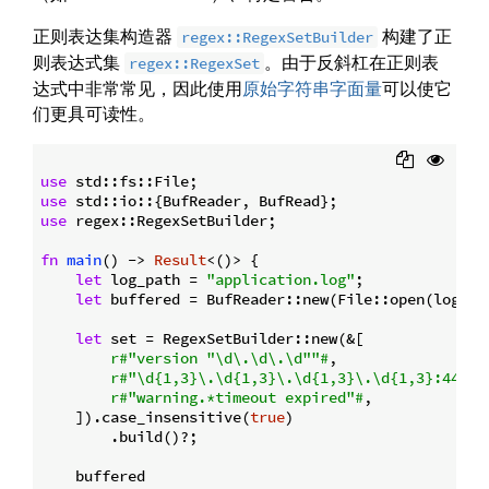
正则表达集构造器
构建了正
regex::RegexSetBuilder
则表达式集
。由于反斜杠在正则表
regex::RegexSet
达式中非常常见，因此使用
原始字符串字面量
可以使它
们更具可读性。
use
use
use
 regex::RegexSetBuilder;

fn
main
() -> 
Result
<()> {

let
 log_path = 
"application.log"
;

let
 buffered = BufReader::new(File::open(log_pat
let
 set = RegexSetBuilder::new(&[

r#"version "\d\.\d\.\d""#
,

r#"\d{1,3}\.\d{1,3}\.\d{1,3}\.\d{1,3}:443"#
r#"warning.*timeout expired"#
,

    ]).case_insensitive(
true
)

        .build()?;

    buffered
