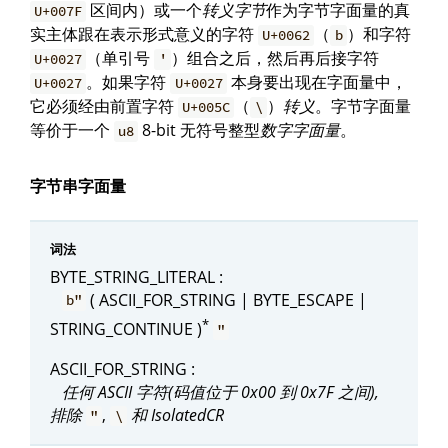
区间内）或一个
转义字节
作为字节字面量的真
U+007F
实主体跟在表示形式意义的字符
（
）和字符
U+0062
b
（单引号
）组合之后，然后再后接字符
U+0027
'
。如果字符
本身要出现在字面量中，
U+0027
U+0027
它必须经由前置字符
（
）
转义
。字节字面量
U+005C
\
等价于一个
8-bit 无符号整型
数字字面量
。
u8
字节串字面量
词法
BYTE_STRING_LITERAL :
( ASCII_FOR_STRING | BYTE_ESCAPE |
b"
*
STRING_CONTINUE )
"
ASCII_FOR_STRING :
任何 ASCII 字符(码值位于 0x00 到 0x7F 之间),
排除
,
和 IsolatedCR
"
\