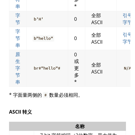
串
*
字
全部
引号
0
b'H'
节
ASCII
字节
字
引号
全部
节
0
b"hello"
字节
ASCII
串
原
0
生
或
全部
字
更
br#"hello"#
N/A
ASCII
节
多
串
*
* 字面量两侧的
数量必须相同。
#
ASCII 转义
名称