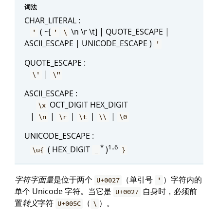
词法
CHAR_LITERAL :
( ~[
\n \r \t] | QUOTE_ESCAPE |
'
'
\
ASCII_ESCAPE | UNICODE_ESCAPE )
'
QUOTE_ESCAPE :
|
\'
\"
ASCII_ESCAPE :
OCT_DIGIT HEX_DIGIT
\x
|
|
|
|
|
\n
\r
\t
\\
\0
UNICODE_ESCAPE :
*
1..6
( HEX_DIGIT
)
\u{
_
}
字符字面量
是位于两个
（单引号
）字符内的
U+0027
'
单个 Unicode 字符。当它是
自身时，必须前
U+0027
置
转义
字符
（
）。
U+005C
\