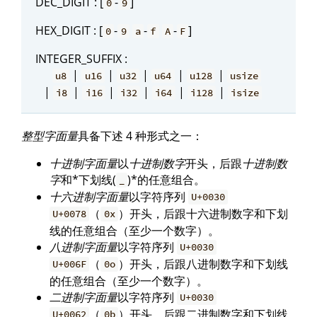
DEC_DIGIT : [
-
]
0
9
HEX_DIGIT : [
-
-
-
]
0
9
a
f
A
F
INTEGER_SUFFIX :
|
|
|
|
|
u8
u16
u32
u64
u128
usize
|
|
|
|
|
|
i8
i16
i32
i64
i128
isize
整型字面量
具备下述 4 种形式之一：
十进制字面量
以
十进制数字
开头，后跟
十进制数
字
和*下划线(
)*的任意组合。
_
十六进制字面量
以字符序列
U+0030
（
）开头，后跟十六进制数字和下划
U+0078
0x
线的任意组合（至少一个数字）。
八进制字面量
以字符序列
U+0030
（
）开头，后跟八进制数字和下划线
U+006F
0o
的任意组合（至少一个数字）。
二进制字面量
以字符序列
U+0030
（
）开头，后跟二进制数字和下划线
U+0062
0b