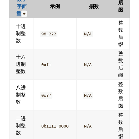
后
字面
示例
指数
缀
量
*
整
十进
数
制整
98_222
N/A
后
数
缀
整
十六
数
进制
0xff
N/A
后
整数
缀
整
八进
数
制整
0o77
N/A
后
数
缀
整
二进
数
制整
0b1111_0000
N/A
后
数
缀