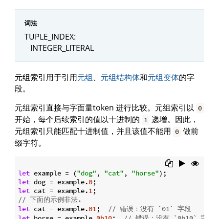
词法
TUPLE_INDEX:
INTEGER_LITERAL
元组索引用于引用
元组
、
元组结构体
和
元组变体
的字
段。
元组索引直接与字面量token 进行比较。元组索引以
0
开始，每个后续索引的值以十进制的
递增。因此，
1
元组索引只能匹配十进制值，并且该值不能用
做前
0
缀字符。
let
 example = (
"dog"
, 
"cat"
, 
"horse"
let
 dog = example.
0
let
 cat = example.
1
// 下面的示例非法.
let
 cat = example.
01
;  
// 错误：没有 `01` 字段
let
 horse = example.
0b10
;  
// 错误：没有 `0b10` 字段