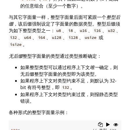
的任意组合（至少一个数字）。
与其它字面量一样，整型字面量后面可紧跟一个
整型后
缀
，该后缀强制设定了字面量的数据类型。整型后缀须
为如下整型类型之一：
、
、
、
、
、
u8
i8
u16
i16
u32
、
、
、
、
、
或
i32
u64
i64
u128
i128
usize
。
isize
无后缀
整型字面量的类型通过类型推断确定：
如果整型类型可以通过程序上下文
唯一
确定，则
无后缀整型字面量的类型即为该类型。
如果程序上下文对类型约束不足，则默认为 32-
bit 有符号整型，即
。
i32
如果程序上下文对类型约束过度，则报静态类型
错误。
各种形式的整型字面量示例：