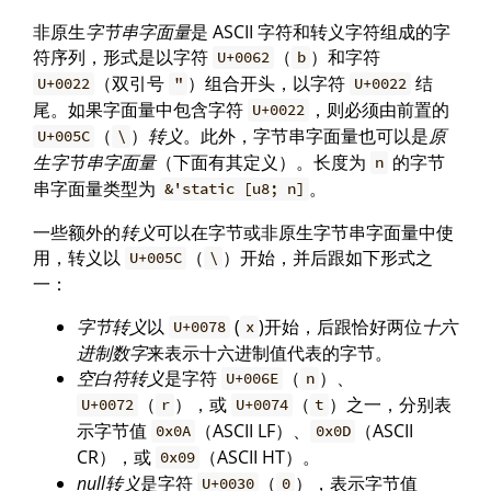
非原生
字节串字面量
是 ASCII 字符和转义字符组成的字
符序列，形式是以字符
（
）和字符
U+0062
b
（双引号
）组合开头，以字符
结
U+0022
"
U+0022
尾。如果字面量中包含字符
，则必须由前置的
U+0022
（
）
转义
。此外，字节串字面量也可以是
原
U+005C
\
生字节串字面量
（下面有其定义）。长度为
的字节
n
串字面量类型为
。
&'static [u8; n]
一些额外的
转义
可以在字节或非原生字节串字面量中使
用，转义以
（
）开始，并后跟如下形式之
U+005C
\
一：
字节转义
以
(
)开始，后跟恰好两位
十六
U+0078
x
进制数字
来表示十六进制值代表的字节。
空白符转义
是字符
（
）、
U+006E
n
（
），或
（
）之一，分别表
U+0072
r
U+0074
t
示字节值
（ASCII LF）、
（ASCII
0x0A
0x0D
CR），或
（ASCII HT）。
0x09
null转义
是字符
（
），表示字节值
U+0030
0