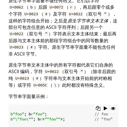
原生字节串字面量不做任何转义。它们以字符
（
）后跟
（
），再后跟零个或多
U+0062
b
U+0072
r
个字符
（
）及字符
（双引号
），
U+0023
#
U+0022
"
这样的字符组合开始；之后是
原生字节串文本主体
，这
部分可包含任意的 ASCII 字符序列；后跟另一个
（双引号
）字符表示文本主体结束；最后再
U+0022
"
后跟与文本主体前的那段字符组合中的同等数量的
（
）字符。原生字节串字面量不能包含任何
U+0023
#
非 ASCII 字节。
原生字节串文本主体中的所有字符都代表它们自身的
ASCII 编码，字符
（双引号
）（除非后跟的
U+0022
"
纯
（
）字符串与文本主体开始前的对称相
U+0023
#
等）或字符
（
）此时都没有特殊含义。
U+005C
\
字节串字面量示例：
b"foo"
; b
r"foo"
;                     
// foo
b"\"foo\""
; b
r#""foo""#
;             
// "foo"