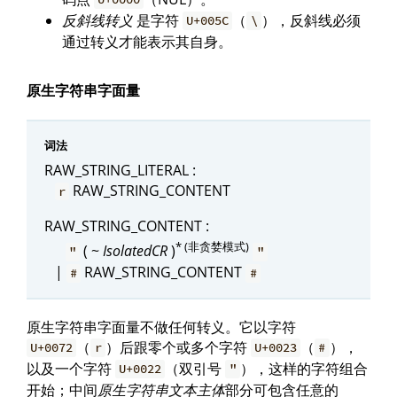
反斜线转义
是字符
（
），反斜线必须
U+005C
\
通过转义才能表示其自身。
原生字符串字面量
词法
RAW_STRING_LITERAL :
RAW_STRING_CONTENT
r
RAW_STRING_CONTENT :
* (非贪婪模式)
( ~
IsolatedCR
)
"
"
|
RAW_STRING_CONTENT
#
#
原生字符串字面量不做任何转义。它以字符
（
）后跟零个或多个字符
（
），
U+0072
r
U+0023
#
以及一个字符
（双引号
），这样的字符组合
U+0022
"
开始；中间
原生字符串文本主体
部分可包含任意的