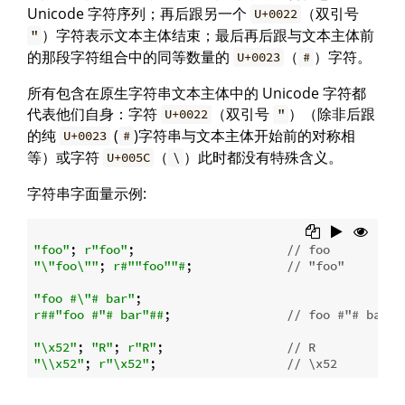
Unicode 字符序列；再后跟另一个
（双引号
U+0022
）字符表示文本主体结束；最后再后跟与文本主体前
"
的那段字符组合中的同等数量的
（
）字符。
U+0023
#
所有包含在原生字符串文本主体中的 Unicode 字符都
代表他们自身：字符
（双引号
）（除非后跟
U+0022
"
的纯
(
)字符串与文本主体开始前的对称相
U+0023
#
等）或字符
（
）此时都没有特殊含义。
U+005C
\
字符串字面量示例:
"foo"
; 
r"foo"
;                     
// foo
"\"foo\""
; 
r#""foo""#
;             
// "foo"
"foo #\"# bar"
r##"foo #"# bar"##
;                
// foo #"# bar
"\x52"
; 
"R"
; 
r"R"
;                 
// R
"\\x52"
; 
r"\x52"
;                  
// \x52