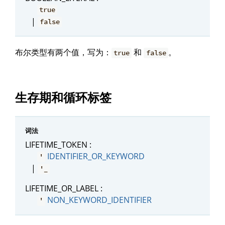
true
|
false
布尔类型有两个值，写为：
和
。
true
false
生存期和循环标签
词法
LIFETIME_TOKEN :
IDENTIFIER_OR_KEYWORD
'
|
'_
LIFETIME_OR_LABEL :
NON_KEYWORD_IDENTIFIER
'