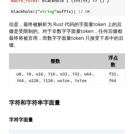
macro_rules!
 blackhole { ($tt:tt) => () }

blackhole!(
"string"
suffix); 
// OK
但是，最终被解析为 Rust 代码的字面量token 上的后
缀是受限制的。对于非数字字面量token，任何后缀都
最终将被弃用，而数字字面量token 只接受下表中的后
缀。
浮点
整数
数
,
,
,
,
,
,
,
,
u8
i8
u16
i16
u32
i32
u64
f32
,
,
,
,
i64
u128
i128
usize
isize
f64
字符和字符串字面量
字符字面量