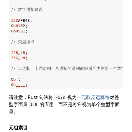
// 数字进制错误
123
0b010
0o05
81;

// 类型溢出
128_i8
256_u8
;

// 二进制、十六进制、八进制的进制前缀后至少需要一个数字
0b_
0b____
请注意，Rust 句法将
视为
一元取反运算符
对整
-1i8
型字面量
的应用，而不是将它视为单个整型字面
1i8
量。
元组索引