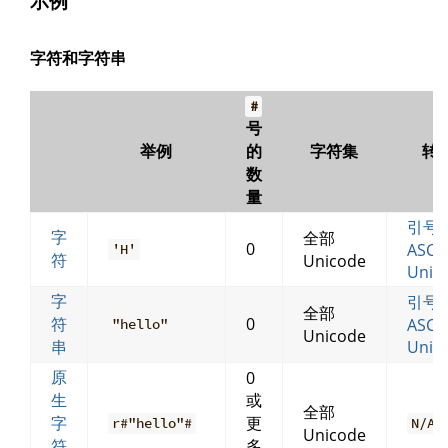
示例
字符和字符串
#
号
举例
的
字符集
转
数
量
引号
字
全部
0
ASCII
'H'
符
Unicode
Unic
字
引号
全部
符
0
ASCII
"hello"
Unicode
串
Unic
原
0
生
或
全部
字
更
r#"hello"#
N/A
Unicode
符
多