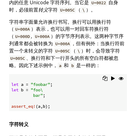
内的任意 Unicode 字符序列。当它是
自身
U+0022
时，必须前置
转义
字符
（
）。
U+005C
\
字符串字面量允许换行书写。换行可以用换行符
（
）表示，也可以用一对回车符换行符
U+000A
（
,
）的字节序列表示。这两种字节序
U+000D
U+000A
列通常都会被转换为
，但有例外：当换行符前
U+000A
置一个未转义的字符
（
）时，会导致字符
U+005C
\
、换行符和下一行开头的所有空白符都被忽
U+005C
略。因此下述示例中，
和
是一样的：
a
b
let
 a = 
"foobar"
let
 b = 
"foo\

         bar"
;

assert_eq!
字符转义