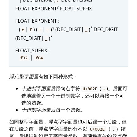
.
?
FLOAT_EXPONENT
FLOAT_SUFFIX
FLOAT_EXPONENT :
*
(
|
) (
|
)? (DEC_DIGIT|
)
DEC_DIGIT
e
E
+
-
_
*
(DEC_DIGIT|
)
_
FLOAT_SUFFIX :
|
f32
f64
浮点型字面量
有如下两种形式：
十进制字面量
后跟句点字符
(
)。后面可
U+002E
.
选地跟着另一个十进制数字，还可以再接一个可
选的
指数
。
十进制字面量
后跟一个
指数
。
如同整型字面量，浮点型字面量也可后跟一个后缀，但
在后缀之前，浮点型字面量部分不以
（
）结
U+002E
.
尾。后缀强制设定了字面量类型。有两种有效的
浮点型