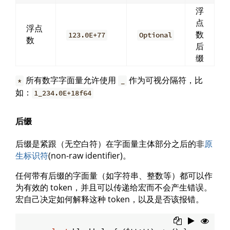
浮
点
浮点
数
123.0E+77
Optional
数
后
缀
所有数字字面量允许使用
作为可视分隔符，比
*
_
如：
1_234.0E+18f64
后缀
后缀是紧跟（无空白符）在字面量主体部分之后的非
原
生标识符
(non-raw identifier)。
任何带有后缀的字面量（如字符串、整数等）都可以作
为有效的 token，并且可以传递给宏而不会产生错误。
宏自己决定如何解释这种 token，以及是否该报错。