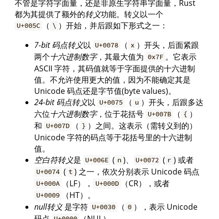
不管是字符字面量，还是非原生字符串字面量，Rust
都为其提供了额外的
转义
功能。转义以一个
（
）开始，并后跟如下形式之一：
U+005C
\
7-bit 码点转义
以
（
）开头，后面紧跟
U+0078
x
两个
十六进制数字
，其最大值为
。它表示
0x7F
ASCII 字符，其码值就等于字面提供的十六进制
值。不允许使用更大的值，因为不能确定其是
Unicode 码点还是字节值(byte values)。
24-bit 码点转义
以
（
）开头，后跟多达
U+0075
u
六位
十六进制数字
，位于花括号
（
）
U+007B
{
和
（
）之间。这表示（需转义到的）
U+007D
}
Unicode 字符的码点等于花括号里的十六进制
值。
空白符转义
是
(
)、
(
) 或者
U+006E
n
U+0072
r
(
) 之一，依次分别表示 Unicode 码点
U+0074
t
（LF），
（CR），或者
U+000A
U+000D
（HT）。
U+0009
null转义
是字符
（
），表示 Unicode
U+0030
0
码点
（NUL）。
U+0000