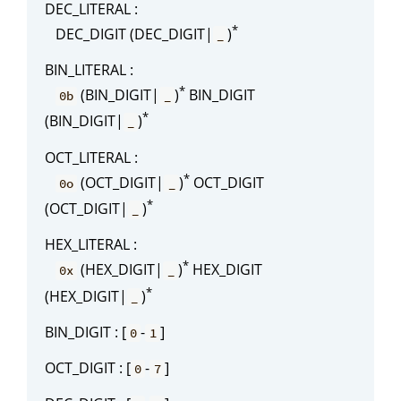
DEC_LITERAL :
*
DEC_DIGIT (DEC_DIGIT|
)
_
BIN_LITERAL :
*
(BIN_DIGIT|
)
BIN_DIGIT
0b
_
*
(BIN_DIGIT|
)
_
OCT_LITERAL :
*
(OCT_DIGIT|
)
OCT_DIGIT
0o
_
*
(OCT_DIGIT|
)
_
HEX_LITERAL :
*
(HEX_DIGIT|
)
HEX_DIGIT
0x
_
*
(HEX_DIGIT|
)
_
BIN_DIGIT : [
-
]
0
1
OCT_DIGIT : [
-
]
0
7