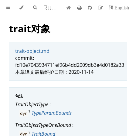
Rust 参考手册 中文版
English
trait对象
trait-object.md
commit:
fd10e7043934711ef96b4dd2009db3e4d0182a33
本章译文最后维护日期：2020-11-14
句法
TraitObjectType
:
?
TypeParamBounds
dyn
TraitObjectTypeOneBound
:
?
TraitBound
dyn