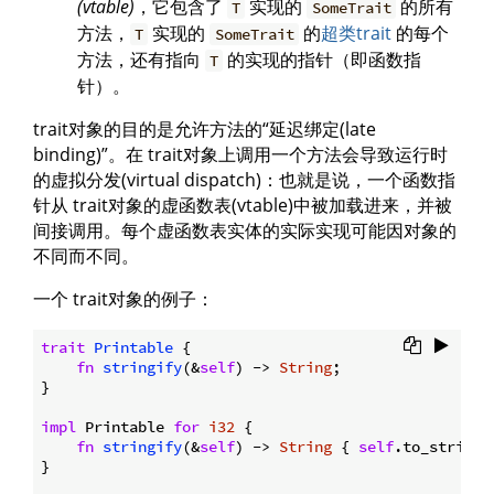
(vtable)
，它包含了
实现的
的所有
T
SomeTrait
方法，
实现的
的
超类trait
的每个
T
SomeTrait
方法，还有指向
的实现的指针（即函数指
T
针）。
trait对象的目的是允许方法的“延迟绑定(late
binding)”。在 trait对象上调用一个方法会导致运行时
的虚拟分发(virtual dispatch)：也就是说，一个函数指
针从 trait对象的虚函数表(vtable)中被加载进来，并被
间接调用。每个虚函数表实体的实际实现可能因对象的
不同而不同。
一个 trait对象的例子：
trait
Printable
 {

fn
stringify
(&
self
) -> 
String
;

}

impl
 Printable 
for
i32
 {

fn
stringify
(&
self
) -> 
String
 { 
self
.to_string()
}
