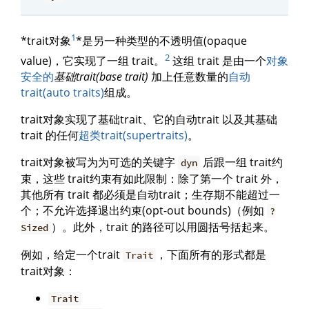
1
*trait对象
*是另一种类型的不透明值(opaque
2
value)，它实现了一组 trait。
这组 trait 是由一个
对象
安全的
基础trait(base trait)
加上任意数量的
自动
trait(auto traits)
组成。
trait对象实现了基础trait、它的自动trait 以及其基础
trait 的任何
超类trait(supertraits)
。
trait对象被写为为可选的关键字
后跟一组 trait约
dyn
束，这些 trait约束有如此限制：除了第一个 trait 外，
其他所有 trait 都必须是自动trait；生存期不能超过一
个；不允许选择退出约束(opt-out bounds)（例如
?
）。此外，trait 的路径可以用圆括号括起来。
Sized
例如，给定一个trait
，下面所有的形式都是
Trait
trait对象：
Trait