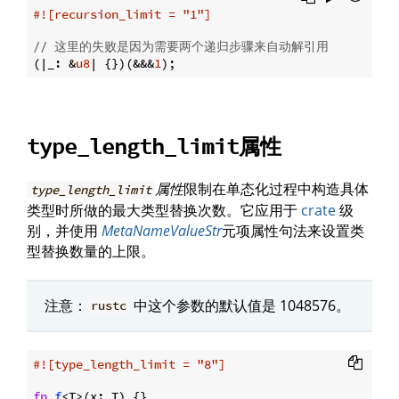
#![recursion_limit = 
"1"
]
// 这里的失败是因为需要两个递归步骤来自动解引用
(|_: &
u8
| {})(&&&
1
属性
type_length_limit
属性
限制在单态化过程中构造具体
type_length_limit
类型时所做的最大类型替换次数。它应用于
crate
级
别，并使用
MetaNameValueStr
元项属性句法来设置类
型替换数量的上限。
注意：
中这个参数的默认值是 1048576。
rustc
#![type_length_limit = 
"8"
]
fn
f
<T>(x: T) {}
