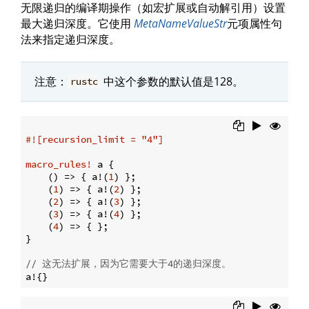
无限递归的编译期操作（如宏扩展或自动解引用）设置
最大递归深度。它使用
MetaNameValueStr
元项属性句
法来指定递归深度。
注意：
中这个参数的默认值是128。
rustc
#![recursion_limit = 
"4"
]
macro_rules!
 a {

    () => { a!(
1
) };

    (
1
) => { a!(
2
) };

    (
2
) => { a!(
3
) };

    (
3
) => { a!(
4
) };

    (
4
) => { };

}

// 这无法扩展，因为它需要大于4的递归深度。