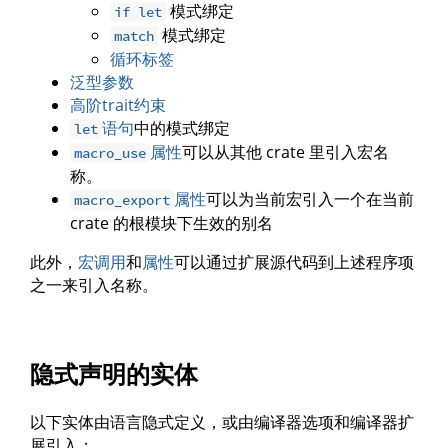
模式绑定
if let
模式绑定
match
循环标签
泛型参数
高阶trait约束
语句
中的模式绑定
let
属性
可以从其他 crate 里引入宏名
macro_use
称。
属性
可以为当前宏引入一个在当前
macro_export
crate 的根模块下生效的别名
此外，
宏调用
和
属性
可以通过扩展源代码到上述程序项
之一来引入名称。
隐式声明的实体
以下实体由语言隐式定义，或由编译器选项和编译器扩
展引入：