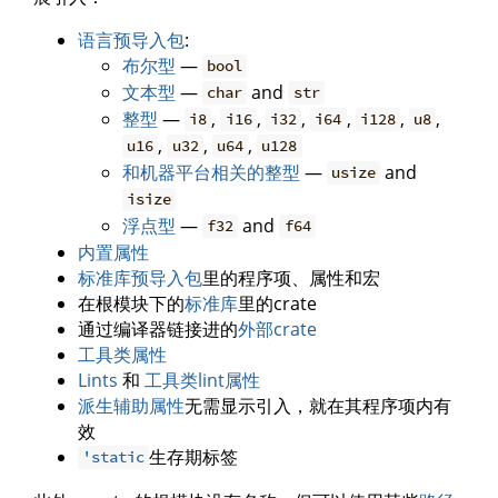
语言预导入包
:
布尔型
—
bool
文本型
—
and
char
str
整型
—
,
,
,
,
,
,
i8
i16
i32
i64
i128
u8
,
,
,
u16
u32
u64
u128
和机器平台相关的整型
—
and
usize
isize
浮点型
—
and
f32
f64
内置属性
标准库预导入包
里的程序项、属性和宏
在根模块下的
标准库
里的crate
通过编译器链接进的
外部crate
工具类属性
Lints
和
工具类lint属性
派生辅助属性
无需显示引入，就在其程序项内有
效
生存期标签
'static