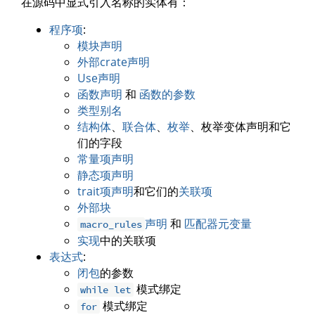
在源码中显式引入名称的实体有：
程序项
:
模块声明
外部crate声明
Use声明
函数声明
和
函数的参数
类型别名
结构体
、
联合体
、
枚举
、枚举变体声明和它
们的字段
常量项声明
静态项声明
trait项声明
和它们的
关联项
外部块
声明
和
匹配器元变量
macro_rules
实现
中的关联项
表达式
:
闭包
的参数
模式绑定
while let
模式绑定
for