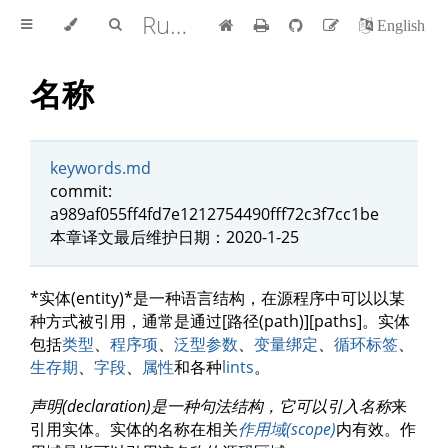
Rust 参考手册 中文版
English
名称
keywords.md
commit:
a989af055ff4fd7e1212754490fff72c3f7cc1be
本章译文最后维护日期：2020-1-25
*实体(entity)*是一种语言结构，在源程序中可以以某
种方式被引用，通常是通过[路径(path)][paths]。实体
包括
类型
、
程序项
、
泛型参数
、
变量绑定
、
循环标签
、
生存期
、
字段
、
属性
和各种
lints
。
声明(declaration)
是一种句法结构，它可以引入
名称
来
引用实体。实体的名称在相关
作用域(scope)
内有效。作