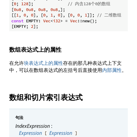
[
0
; 
128
];              
// 内含128个0的数组
[
0u8
, 
0u8
, 
0u8
, 
0u8
,];

[[
1
, 
0
, 
0
], [
0
, 
1
, 
0
], [
0
, 
0
, 
1
]]; 
// 二维数组
const
 EMPTY: 
Vec
<
i32
> = 
Vec
::new();

[EMPTY; 
2
数组表达式上的属性
在允许
块表达式上的属性
存在的那几种表达式上下文
中，可以在数组表达式的左括号后直接使用
内部属性
。
数组和切片索引表达式
句法
IndexExpression
:
Expression
Expression
[
]