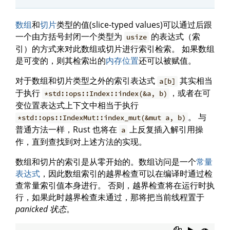
数组
和
切片
类型的值(slice-typed values)可以通过后跟
一个由方括号封闭一个类型为
的表达式（索
usize
引）的方式来对此数组或切片进行索引检索。 如果数组
是可变的，则其检索出的
内存位置
还可以被赋值。
对于数组和切片类型之外的索引表达式
其实相当
a[b]
于执行
，或者在可
*std::ops::Index::index(&a, b)
变位置表达式上下文中相当于执行
。 与
*std::ops::IndexMut::index_mut(&mut a, b)
普通方法一样，Rust 也将在
上反复插入解引用操
a
作，直到查找到对上述方法的实现。
数组和切片的索引是从零开始的。数组访问是一个
常量
表达式
，因此数组索引的越界检查可以在编译时通过检
查常量索引值本身进行。 否则，越界检查将在运行时执
行，如果此时越界检查未通过，那将把当前线程置于
panicked 状态
。