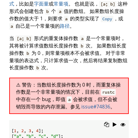
式
，比如是
字面量
或
常量项
。 也就是说，
这种
[a; b]
形式会创建包含
个
值的数组。 如果数组长度操
b
a
作数的值大于 1，则要求
的类型实现了
，或
a
Copy
自己是一个常量项的
路径
。
a
当
形式的重复体操作数
是一个常量项时，
[a; b]
a
其将被计算求值数组长度操作数
次。 如果数组长度
b
操作数
为 0，则常量项根本不会被求值。 对于非常
b
量项的表达式，只计算求值一次，然后将结果复制数组
长度操作数
次。
b
警告：当数组长度操作数为 0 时，而重复体操
作数是一个非常量项的情况下，目前在
rustc
中存在一个 bug，即值
会被求值，但不会被
a
销毁而导致的内存泄漏。参见
issue#74836
。
[
1
, 
2
, 
3
, 
4
];

[
"a"
, 
"b"
, 
"c"
, 
"d"
];
