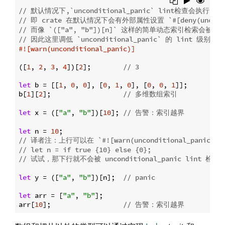
// 默认情况下,`unconditional_panic` lint检查会执行 
// 即 crate 在默认情况下会有外部属性设置 `#[deny(uncondit
// 而像 `(["a", "b"])[n]` 这样的简单动态索引检索会
// 因此这里调低 `unconditional_panic` 的 lint 级别
#![warn(unconditional_panic)]
([
1
, 
2
, 
3
, 
4
])[
2
];        
// 3
let
 b = [[
1
, 
0
, 
0
], [
0
, 
1
, 
0
], [
0
, 
0
, 
1
]];

b[
1
][
2
];                  
// 多维数组索引
let
 x = ([
"a"
, 
"b"
])[
10
]; 
// 告警：索引越界
let
 n = 
10
// 译者注：上行可以在 `#![warn(unconditional_panic
// let n = if true {10} else {0};
// 试试，那下行就不会被 unconditional_panic lint 检查
let
 y = ([
"a"
, 
"b"
])[n];  
// panic
let
 arr = [
"a"
, 
"b"
];

arr[
10
];                  
// 告警：索引越界