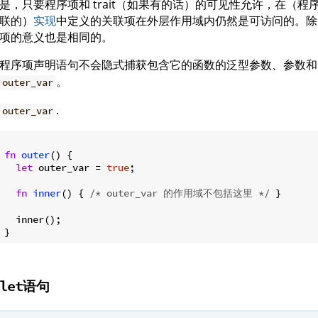
是，只要程序项和 trait（如果有的话）的可见性允许，在（程序项
联的）
实现
中定义的关联项在外层作用域内仍然是可访问的。除
项的意义也是相同的。
程序项声明语句不会隐式捕获包含它的函数的泛型参数、参数和
。
outer_var
.
outer_var
fn
outer
() {

let
 outer_var = 
true
;

fn
inner
() { 
/* outer_var 的作用域不包括这里 */
 }

  inner();

语句
let