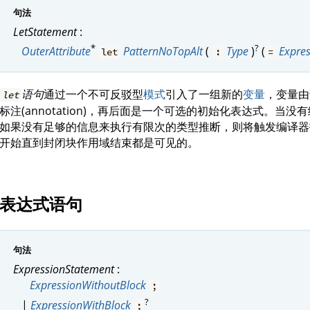
句法
LetStatement
:
*
?
OuterAttribute
PatternNoTopAlt
(
Type
)
(
Expre
let
:
=
语句
通过一个不可反驳型
模式
引入了一组新的
变量
，变量由
let
标注(annotation)，再后面是一个可选的初始化表达式。
如果没有足够的信息来执行有限次的类型推断，则将触发编译器
开始直到封闭块作用域结束都是可见的。
表达式语句
句法
ExpressionStatement
:
ExpressionWithoutBlock
;
?
|
ExpressionWithBlock
;