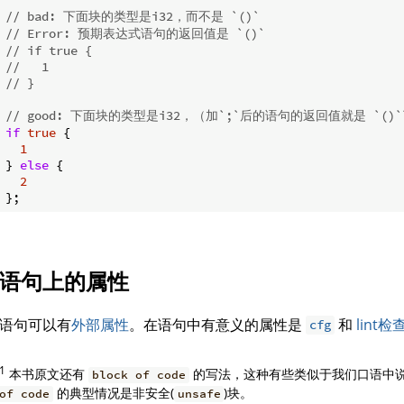
// bad: 下面块的类型是i32，而不是 `()` 
// Error: 预期表达式语句的返回值是 `()` 
// if true {
//   1
// }
// good: 下面块的类型是i32，（加`;`后的语句的返回值就是 `()
if
true
 {

1
} 
else
 {

2
语句上的属性
语句可以有
外部属性
。在语句中有意义的属性是
和
lint
cfg
1
本书原文还有
的写法，这种有些类似于我们口语中说
block of code
的典型情况是非安全(
)块。
of code
unsafe