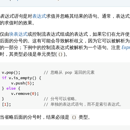
表达式语句
是对
表达式
求值并忽略其结果的语句。通常，表达式
的求值时的效果。
仅由
块表达式
或控制流表达式组成的表达式，如果它们在允许使
后面的分号的。这有可能会导致解析歧义，因为它可以被解析为
的一部分；下例中的控制流表达式被解析为一个语句。注意
Exp
时，其类型必须是单元类型(
)。
()
v.pop();          
// 忽略从 pop 返回的元素
if
 v.is_empty() {

    v.push(
5
);

} 
else
 {

    v.remove(
0
);

}                 
// 分号可以省略。
[
1
];              
// 单独的表达式语句，而不是索引表达式。
当省略后面的分号时，结果必须是
类型。
()