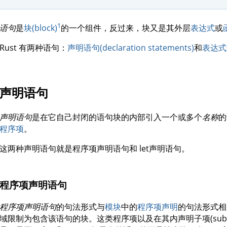
1
语句
是
块(block)
的一个组件，反过来，块又是其外层
表达式
或
Rust 有两种语句：
声明语句(declaration statements)
和
表达式语句
声明语句
声明语句
是在它自己封闭的语句块的内部引入一个或多个
名称
的
程序项
。
这两种声明语句就是程序项声明语句和 let声明语句。
程序项声明语句
程序项声明语句
的句法形式与
模块
中的
程序项声明
的句法形式相
域限制为包含该语句的块。这类程序项以及在其内声明子项(sub-i