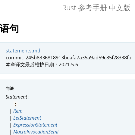
Rust 参考手册 中文版
语句
statements.md
commit: 245b8336818913beafa7a35a9ad59c85f28338fb
本章译文最后维护日期：2021-5-6
句法
Statement
:
;
|
Item
|
LetStatement
|
ExpressionStatement
|
MacroInvocationSemi