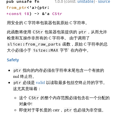
·
pub unsafe fn 
1.0.0 (const:
unstable
)
source
from_ptr
<'a>(ptr: 
*const 
i8
) -> &'a 
CStr
用安全的 C 字符串包装器包装原始 C 字符串。
此函数将使用
包装器包装提供的
，从而允许
CStr
ptr
检查和互操作非所有的 C 字符串。 由于调用了
函数，原始 C 字符串的总
slice::from_raw_parts
大小必须小于
字节` 在内存中。
isize::MAX
Safety
指向的内存必须在字符串末尾包含一个有效的
ptr
nul 终止符。
必须是
valid
以读取最多包括空终止符的字节。
ptr
这尤其意味着：
这个
的整个内存范围必须包含在一个分配的
CStr
对象中!
即使对于零长度的 cstr，
也必须为非空值。
ptr