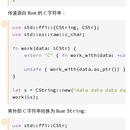
传递源自 Rust 的 C 字符串：
ⓘ
use 
use 
std::os::raw::c_char;

fn 
work(data: 
&
CStr) {

extern 
"C" 
{ 
fn 
work_with(data: 
*con
unsafe 
{ work_with(data.as_ptr()) }

}

let 
s = CString::new(
"data data data dat
work(
&
s);
将外部 C 字符串转换为 Rust
:
String
ⓘ
use 