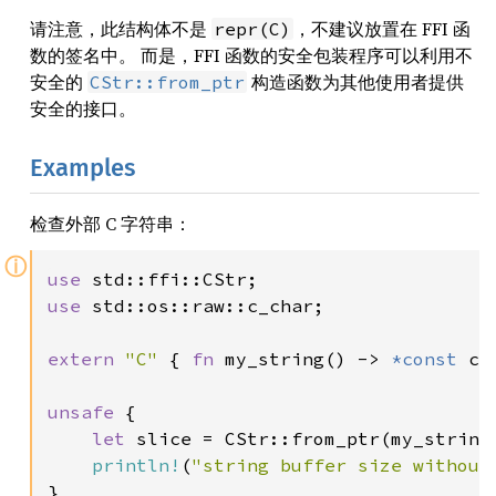
请注意，此结构体不是
，不建议放置在 FFI 函
repr(C)
数的签名中。 而是，FFI 函数的安全包装程序可以利用不
安全的
构造函数为其他使用者提供
CStr::from_ptr
安全的接口。
Examples
检查外部 C 字符串：
ⓘ
use 
use 
std::os::raw::c_char;

extern 
"C" 
{ 
fn 
my_string() -> 
*const 
c_
unsafe 
{

let 
slice = CStr::from_ptr(my_string(
println!
(
"string buffer size without
}