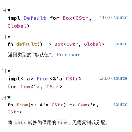
·
impl 
Default
 for 
Box
<
CStr
, 
1.17.0
source
Global
>
fn 
default
() -> 
Box
<
CStr
, 
Global
>
source
返回类型的 “默认值”。
Read more
·
impl<'a> 
From
<&'a 
CStr
> 
1.28.0
source
for 
Cow
<'a, 
CStr
>
fn 
from
(s: &'a 
CStr
) -> 
Cow
<'a, 
source
CStr
>
将
转换为借用的
，无需复制或分配。
CStr
Cow