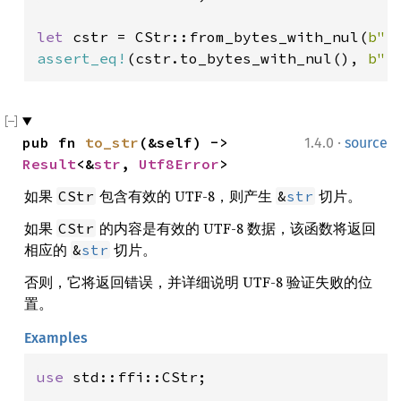
let 
cstr = CStr::from_bytes_with_nul(
b"f
assert_eq!
(cstr.to_bytes_with_nul(), 
b"f
·
pub fn 
to_str
(&self) -> 
1.4.0
source
Result
<&
str
, 
Utf8Error
>
如果
包含有效的 UTF-8，则产生
切片。
CStr
&
str
如果
的内容是有效的 UTF-8 数据，该函数将返回
CStr
相应的
切片。
&
str
否则，它将返回错误，并详细说明 UTF-8 验证失败的位
置。
Examples
use 
std::ffi::CStr;
