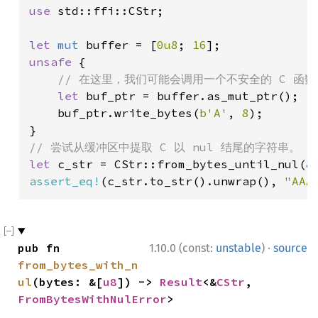
use 
std::ffi::CStr;

let 
mut 
buffer = [
0u8
; 
16
unsafe 
{

// 在这里，我们可能会调用一个不安全的 C 函数
let 
buf_ptr = buffer.as_mut_ptr();

    buf_ptr.write_bytes(
b'A'
, 
8
);

let 
c_str = CStr::from_bytes_until_nul(
&
assert_eq!
(c_str.to_str().unwrap(), 
"AAA
·
pub fn 
1.10.0 (const:
unstable
)
source
from_bytes_with_n
ul
(bytes: &[
u8
]) -> 
Result
<&
CStr
, 
FromBytesWithNulError
>