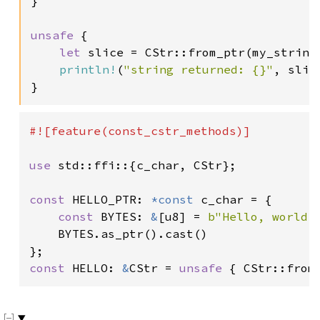
}

unsafe 
{

let 
slice = CStr::from_ptr(my_string(
println!
(
"string returned: {}"
, slic
}
#![feature(const_cstr_methods)]

use 
std::ffi::{c_char, CStr};

const 
HELLO_PTR: 
*const 
c_char = {

const 
BYTES: 
&
[u8] = 
b"Hello, world!
    BYTES.as_ptr().cast()

const 
HELLO: 
&
CStr = 
unsafe 
{ CStr::from