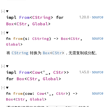
·
impl 
From
<
CString
> for 
1.20.0
source
Box
<
CStr
, 
Global
>
fn 
from
(s: 
CString
) -> 
Box
<
CStr
, 
source
Global
>
将
转换为
，无需复制或分配。
CString
Box
<
CStr
>
·
impl 
From
<
Cow
<'_, 
CStr
>> 
1.45.0
source
for 
Box
<
CStr
, 
Global
>
fn 
from
(cow: 
Cow
<'_, 
CStr
>) -> 
source
Box
<
CStr
, 
Global
>