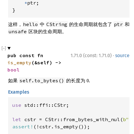
*
ptr;

}
这样，
中
的生命周期就包含了
和
hello
CString
ptr
区块的生命周期。
unsafe
·
pub const fn 
1.71.0 (const: 1.71.0)
source
is_empty
(&self) -> 
bool
如果
的长度为 0.
self.to_bytes()
Examples
use 
std::ffi::CStr;

let 
cstr = CStr::from_bytes_with_nul(
b"f
assert!
(!cstr.is_empty());
