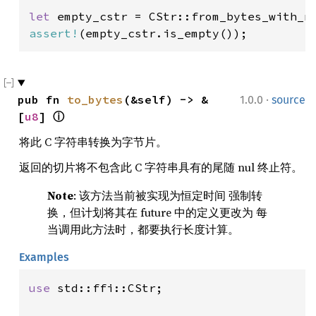
let 
empty_cstr = CStr::from_bytes_with_n
assert!
(empty_cstr.is_empty());
·
pub fn 
to_bytes
(&self) -> &
1.0.0
source
[
u8
] 
ⓘ
将此 C 字符串转换为字节片。
返回的切片将不包含此 C 字符串具有的尾随 nul 终止符。
Note
: 该方法当前被实现为恒定时间 强制转
换，但计划将其在 future 中的定义更改为 每
当调用此方法时，都要执行长度计算。
Examples
use 
std::ffi::CStr;
