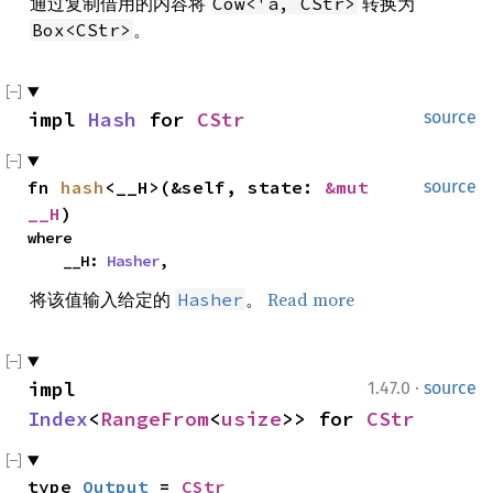
通过复制借用的内容将
转换为
Cow<'a, CStr>
。
Box<CStr>
impl 
Hash
 for 
CStr
source
fn 
hash
<__H>(&self, state: 
&mut 
source
__H
)
where

    __H: 
Hasher
,
将该值输入给定的
。
Read more
Hasher
·
impl 
1.47.0
source
Index
<
RangeFrom
<
usize
>> for 
CStr
type 
Output
 = 
CStr