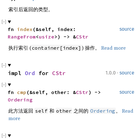
索引后返回的类型。
fn 
index
(&self, index: 
source
RangeFrom
<
usize
>) -> &
CStr
执行索引 (
) 操作。
Read more
container[index]
·
impl 
Ord
 for 
CStr
1.0.0
source
fn 
cmp
(&self, other: &
CStr
) -> 
source
Ordering
此方法返回
和
之间的
。
Read
self
other
Ordering
more