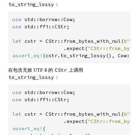
：
to_string_lossy
use 
use 
std::ffi::CStr;

let 
cstr = CStr::from_bytes_with_nul(
b"H
                 .expect(
"CStr::from_byt
assert_eq!
(cstr.to_string_lossy(), Cow::
在包含无效 UTF-8 的
上调用
CStr
：
to_string_lossy
use 
use 
std::ffi::CStr;

let 
cstr = CStr::from_bytes_with_nul(
b"H
                 .expect(
"CStr::from_byt
assert_eq!
(
