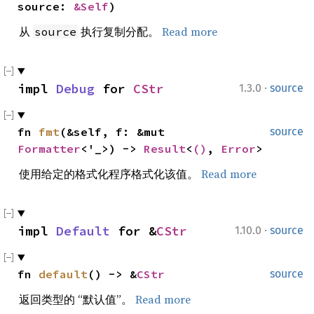
source: 
&Self
)
从
执行复制分配。
Read more
source
·
impl 
Debug
 for 
CStr
1.3.0
source
fn 
fmt
(&self, f: &mut 
source
Formatter
<'_>) -> 
Result
<
()
, 
Error
>
使用给定的格式化程序格式化该值。
Read more
·
impl 
Default
 for &
CStr
1.10.0
source
fn 
default
() -> &
CStr
source
返回类型的 “默认值”。
Read more