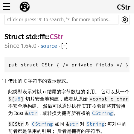
☰
CStr
Struct
std
::
ffi
::
CStr
1.64.0
·
source
·
[
−
]
pub struct CStr { /* private fields */ }
借用的 C 字符串的表示形式。
此类型表示对以 n 结尾的字节数组的引用。 它可以从一个
切片安全地构建，或者从原始
&[
u8
]
*const c_char
不安全地构建。 然后可以通过执行 UTF-8 验证将其转换
为 Rust
，或转换为拥有所有权的
。
&
str
CString
对
如同
对
: 每对中的
&CStr
CString
&
str
String
前者都是借用的引用； 后者是拥有的字符串。