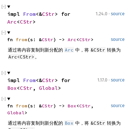
·
impl 
From
<&
CStr
> for 
1.24.0
source
Arc
<
CStr
>
fn 
from
(s: &
CStr
) -> 
Arc
<
CStr
>
source
通过将内容复制到新分配的
中，将
转换为
Arc
&CStr
。
Arc<CStr>
·
impl 
From
<&
CStr
> for 
1.17.0
source
Box
<
CStr
, 
Global
>
fn 
from
(s: &
CStr
) -> 
Box
<
CStr
, 
source
Global
>
通过将内容复制到新分配的
中，将
转换为
Box
&CStr