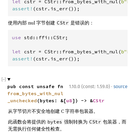
let 
cstr = CStr::from_bytes_with_nul(
b"h
assert!
(cstr.is_err());
使用内部 nul 字节创建
是错误的：
CStr
use 
std::ffi::CStr;

let 
cstr = CStr::from_bytes_with_nul(
b"h
assert!
(cstr.is_err());
·
pub const unsafe fn 
1.10.0 (const: 1.59.0)
source
from_bytes_with_nul
_unchecked
(bytes: &[
u8
]) -> &
CStr
从字节切片不安全地创建 C 字符串包装器。
此函数会将提供的
强制转换为
包装器，而
bytes
CStr
无需执行任何健全性检查。