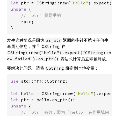
let 
ptr = CString::new(
"Hello"
).expect(
"
unsafe 
{

// `ptr` 是悬垂的

*
ptr;

}
发生这种情况是因为
返回的指针不携带任何生
as_ptr
命周期信息，并且
在
CString
CString::new("Hello").expect("CString::n
表达式计算后立即被释放。
ew failed").as_ptr()
要解决此问题，请将
绑定到本地变量：
CString
use 
std::ffi::CString;

let 
hello = CString::new(
"Hello"
).expect
let 
unsafe 
{

// `ptr` 有效，因为 `hello` 在作用域内
