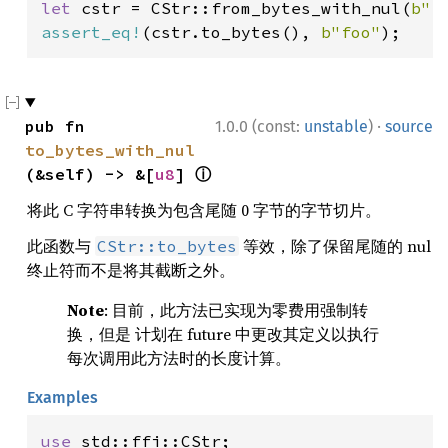
let 
cstr = CStr::from_bytes_with_nul(
b"f
assert_eq!
(cstr.to_bytes(), 
b"foo"
);
·
pub fn 
1.0.0 (const:
unstable
)
source
to_bytes_with_nul
(&self) -> &[
u8
] 
ⓘ
将此 C 字符串转换为包含尾随 0 字节的字节切片。
此函数与
等效，除了保留尾随的 nul
CStr::to_bytes
终止符而不是将其截断之外。
Note
: 目前，此方法已实现为零费用强制转
换，但是 计划在 future 中更改其定义以执行
每次调用此方法时的长度计算。
Examples
use 
std::ffi::CStr;
