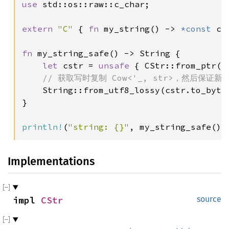
use 
std::os::raw::c_char;

extern 
"C" 
{ 
fn 
my_string() -> 
*const 
c_
fn 
my_string_safe() -> String {

let 
cstr = 
unsafe 
{ CStr::from_ptr(my
// 获取写时复制 Cow<'_, str>，然后保证
String::from_utf8_lossy(cstr.to_bytes
}

println!
(
"string: {}"
, my_string_safe())
Implementations
impl 
CStr
source