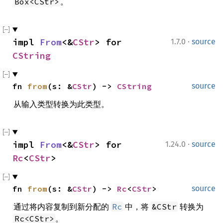
。
Box<CStr>
·
impl 
From
<&
CStr
> for 
1.7.0
source
CString
fn 
from
(s: &
CStr
) -> 
CString
source
从输入类型转换为此类型。
·
impl 
From
<&
CStr
> for 
1.24.0
source
Rc
<
CStr
>
fn 
from
(s: &
CStr
) -> 
Rc
<
CStr
>
source
通过将内容复制到新分配的
中，将
转换为
Rc
&CStr
。
Rc<CStr>