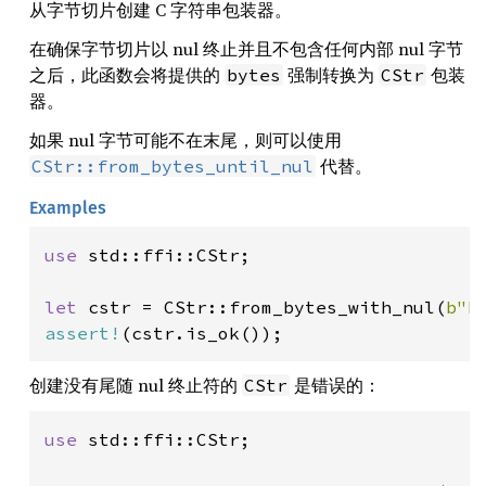
从字节切片创建 C 字符串包装器。
在确保字节切片以 nul 终止并且不包含任何内部 nul 字节
之后，此函数会将提供的
强制转换为
包装
bytes
CStr
器。
如果 nul 字节可能不在末尾，则可以使用
代替。
CStr::from_bytes_until_nul
Examples
use 
std::ffi::CStr;

let 
cstr = CStr::from_bytes_with_nul(
b"h
assert!
(cstr.is_ok());
创建没有尾随 nul 终止符的
是错误的：
CStr
use 
std::ffi::CStr;
