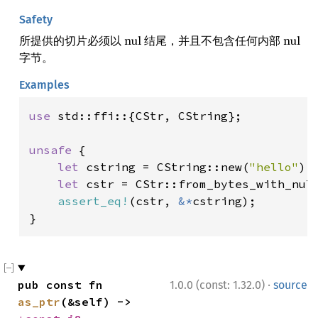
Safety
所提供的切片必须以 nul 结尾，并且不包含任何内部 nul
字节。
Examples
use 
std::ffi::{CStr, CString};

unsafe 
{

let 
cstring = CString::new(
"hello"
).
let 
cstr = CStr::from_bytes_with_nul_
assert_eq!
(cstr, 
&*
cstring);

}
·
pub const fn 
1.0.0 (const: 1.32.0)
source
as_ptr
(&self) -> 