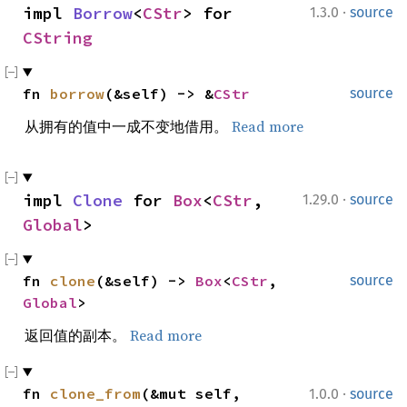
·
impl 
Borrow
<
CStr
> for 
1.3.0
source
CString
fn 
borrow
(&self) -> &
CStr
source
从拥有的值中一成不变地借用。
Read more
·
impl 
Clone
 for 
Box
<
CStr
, 
1.29.0
source
Global
>
fn 
clone
(&self) -> 
Box
<
CStr
, 
source
Global
>
返回值的副本。
Read more
·
fn 
clone_from
(&mut self, 
1.0.0
source