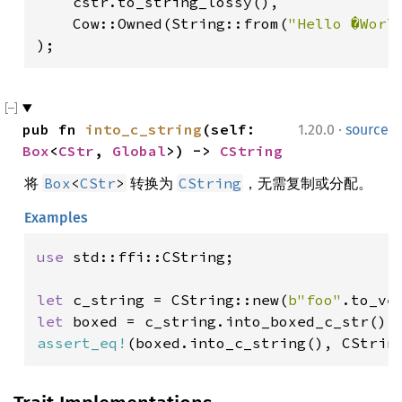
    cstr.to_string_lossy(),

    Cow::Owned(String::from(
"Hello �Worl
);
·
pub fn 
into_c_string
(self: 
1.20.0
source
Box
<
CStr
, 
Global
>) -> 
CString
将
转换为
，无需复制或分配。
Box
<
CStr
>
CString
Examples
use 
std::ffi::CString;

let 
c_string = CString::new(
b"foo"
.to_ve
let 
assert_eq!
(boxed.into_c_string(), CStrin