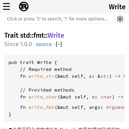
☰
Write
Trait
std
::
fmt
::
Write
1.0.0
·
source
·
[
−
]
pub trait Write {

    // Required method

    fn 
write_str
(&mut self, s: &
str
) -> 
R
    // Provided methods

    fn 
write_char
(&mut self, c: 
char
) -> 
    fn 
write_fmt
(&mut self, args: 
Argumen
}