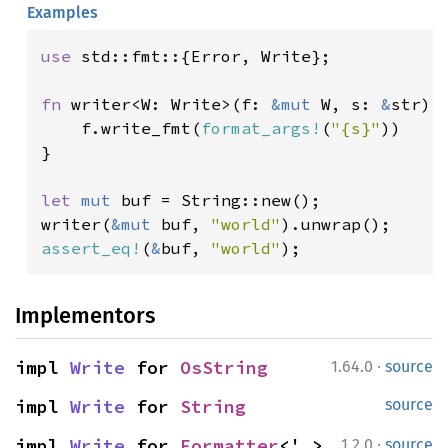
Examples
use 
std::fmt::{Error, Write};

fn 
writer<W: Write>(f: 
&mut 
W, s: 
&
str) 
    f.write_fmt(
format_args!
(
"{s}"
))

}

let 
mut 
buf = String::new();

writer(
&mut 
buf, 
"world"
assert_eq!
(
&
buf, 
"world"
);
Implementors
·
impl 
Write
 for 
OsString
1.64.0
source
impl 
Write
 for 
String
source
·
impl 
Write
 for 
Formatter
<'_>
1.2.0
source