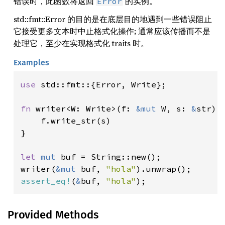
错误时，此函数将返回
的实例。
Error
std::fmt::Error 的目的是在底层目的地遇到一些错误阻止
它接受更多文本时中止格式化操作; 通常应该传播而不是
处理它，至少在实现格式化 traits 时。
Examples
use 
std::fmt::{Error, Write};

fn 
writer<W: Write>(f: 
&mut 
W, s: 
&
str) 
    f.write_str(s)

}

let 
mut 
buf = String::new();

writer(
&mut 
buf, 
"hola"
assert_eq!
(
&
buf, 
"hola"
);
Provided Methods