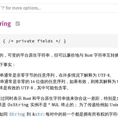
ring
g { /* private fields */ }
，可变的平台原生字符串，但可以廉价地与 Rust 字符串互转
下事实：
字符串通常是非零字节的任意序列，在许多情况下解释为 UTF-8。
字符串通常是非零的 16 位值的任意序列，如果有效，则将其解释为 U
始终是有效的 UTF-8，其中可能包含零。
过同时表示 Rust 和平台原生字符串值来弥合这一差距，特别是允
结果是
实例不是 *
终止的； 为了传递给例如 Un
OsString
NUL
如同
到
: 每对中的前一个都是拥有所有权的字符
String
&
str