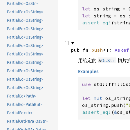
PartialEq<OsStr>
let 
os_string = 
PartialEq<OsString>
let 
PartialEq<OsString>
assert_eq!
(strin
PartialEq<OsString>
PartialEq<OsString>
PartialEq<OsString>
pub fn 
push
<T: 
AsRef
PartialEq<OsString>
用给定的
切片
&
OsStr
PartialEq<OsString>
PartialEq<OsString>
Examples
PartialEq<OsString>
use 
std::ffi::OsS
PartialEq<OsString>
PartialEq<Path>
let 
mut 
os_strin
os_string.push(
"
PartialEq<PathBuf>
assert_eq!
(
&
os_s
PartialEq<str>
PartialOrd<&'a OsStr>
PartialOrd<&'a Path>