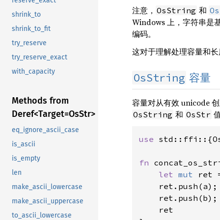
reserve_exact
注意，
和
OsString
Os
shrink_to
Windows 上，字符串
shrink_to_fit
编码。
try_reserve
这对于理解处理容量和长
try_reserve_exact
with_capacity
OsString
容量
Methods from
容量对从有效 unicod
Deref<Target=OsStr>
和
值
OsString
OsStr
eq_ignore_ascii_case
use 
std::ffi::{O
is_ascii
is_empty
fn 
concat_os_str
len
let 
mut 
ret 
ret.push(a);
make_ascii_lowercase
ret.push(b);
make_ascii_uppercase
ret

to_ascii_lowercase