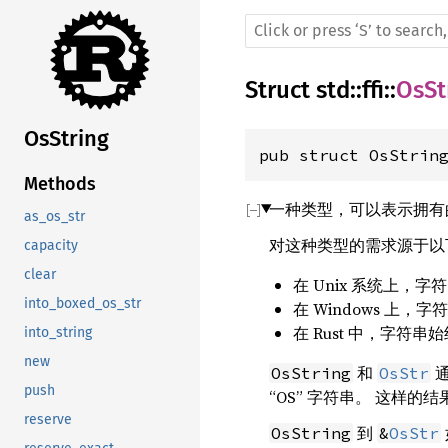
Struct
std
::
ffi
::
OsSt
OsString
pub struct OsStrin
Methods
一种类型，可以表示拥有的
as_os_str
对这种类型的需求源于以
capacity
clear
在 Unix 系统上，
into_boxed_os_str
在 Windows 上，
在 Rust 中，字符串
into_string
new
和
通
OsString
OsStr
push
“OS” 字符串。 这样的
reserve
到
OsString
&
OsStr