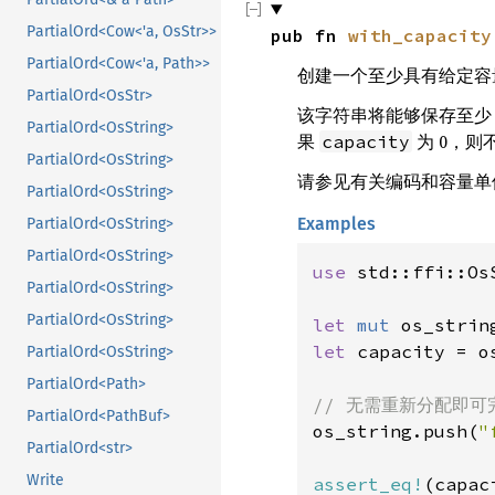
PartialOrd<Cow<'a, OsStr>>
pub fn 
with_capacity
PartialOrd<Cow<'a, Path>>
创建一个至少具有给定
PartialOrd<OsStr>
该字符串将能够保存至
PartialOrd<OsString>
果
为 0，则
capacity
PartialOrd<OsString>
请参见有关编码和容量单
PartialOrd<OsString>
Examples
PartialOrd<OsString>
PartialOrd<OsString>
use 
std::ffi::OsS
PartialOrd<OsString>
PartialOrd<OsString>
let 
mut 
os_strin
let 
capacity = o
PartialOrd<OsString>
PartialOrd<Path>
PartialOrd<PathBuf>
os_string.push(
"
PartialOrd<str>
Write
assert_eq!
(capac