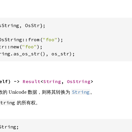
sString, OsStr};

OsString::from(
"foo"
tr::new(
"foo"
ring.as_os_str(), os_str);
elf) -> 
Result
<
String
, 
OsString
>
的 Unicode 数据，则将其转换为
。
String
的所有权。
String
tring;
