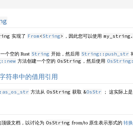
ng
实现了
，因此您可以使用
ring
From
<
String
>
my_string
一个空的 Rust
开始，然后用
String
String::push_str
方法创建一个空的
，然后使用
g::new
OsString
OsString
字符串中的借用引用
方法从
获取
； 这实际上
:as_os_str
OsString
&
OsStr
的顶级文档，以讨论为
from/to 原生表示形式的
转换
OsString