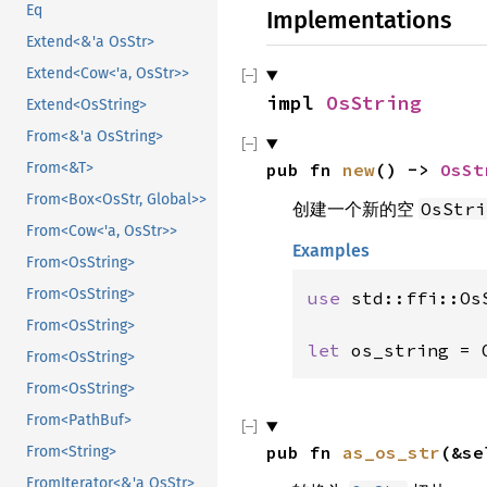
Eq
Implementations
Extend<&'a OsStr>
Extend<Cow<'a, OsStr>>
impl 
OsString
Extend<OsString>
From<&'a OsString>
pub fn 
new
() -> 
OsSt
From<&T>
From<Box<OsStr, Global>>
创建一个新的空
OsStri
From<Cow<'a, OsStr>>
Examples
From<OsString>
From<OsString>
use 
std::ffi::OsS
From<OsString>
let 
os_string = 
From<OsString>
From<OsString>
From<PathBuf>
pub fn 
as_os_str
(&se
From<String>
FromIterator<&'a OsStr>