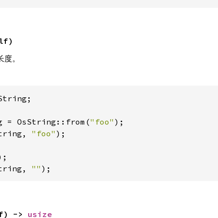
lf)
长度。
tring;

g = OsString::from(
"foo"
tring, 
"foo"
);

tring, 
""
);
f) -> 
usize