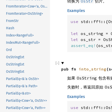
转换为
切片。
OsStr
FromIterator<Cow<'a, OsStr>>
Examples
FromIterator<OsString>
FromStr
use 
std::ffi::{O
Hash
let 
os_string = 
Index<RangeFull>
let 
os_str = OsS
IndexMut<RangeFull>
assert_eq!
(os_st
Ord
OsStringExt
OsStringExt
pub fn 
into_string
(s
OsStringExt
如果
包含有效
OsString
PartialEq<&'a OsStr>
PartialEq<&'a Path>
失败时，将返回原始
Os
PartialEq<&str>
Examples
PartialEq<Cow<'a, OsStr>>
use 
std::ffi::OsS
PartialEq<Cow<'a, Path>>