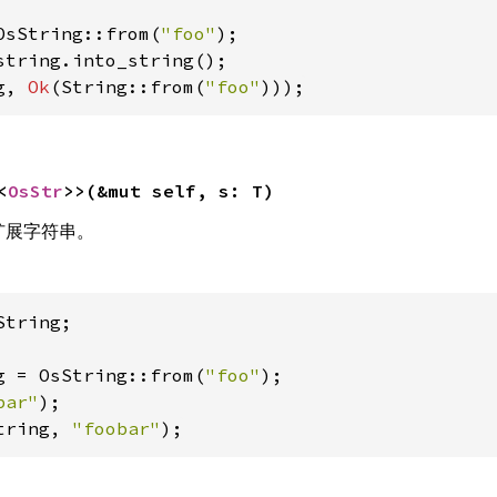
OsString::from(
"foo"
g, 
Ok
(String::from(
"foo"
)));
<
OsStr
>>(&mut self, s: T)
扩展字符串。
tring;

g = OsString::from(
"foo"
);

bar"
tring, 
"foobar"
);