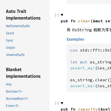
Auto Trait
Implementations
pub fn 
clear
(&mut se
RefUnwindSafe
将
截断为零
OsString
Send
Examples
Sync
Unpin
use 
std::ffi::OsS
UnwindSafe
let 
mut 
os_strin
assert_eq!
(
&
os_s
Blanket
Implementations
Any
assert_eq!
(
&
os_s
Borrow<T>
BorrowMut<T>
From<T>
pub fn 
capacity
(&sel