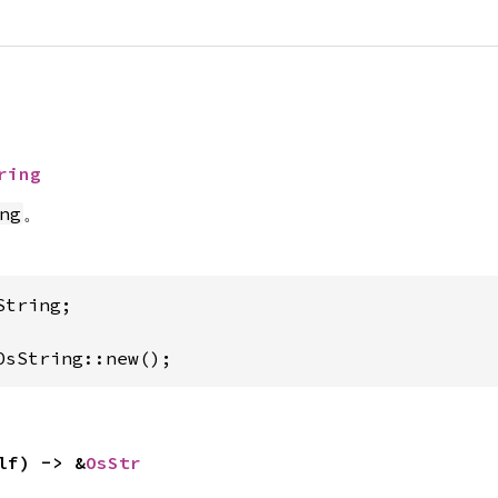
ring
。
ng
tring;

OsString::new();
lf) -> &
OsStr