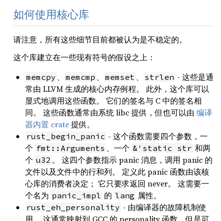
如何使用核心库
请注意，所有这些细节目前都被认为是不稳定的。
这个库建立在一些现有符号的假设之上：
、
、
、
- 这些是通
memcpy
memcmp
memset
strlen
常由 LLVM 生成的核心内存例程。 此外，这个库可以
显式地调用这些函数。 它们的签名与 C 中的签名相
同。 这些函数通常由系统 libc 提供，但也可以由
编译
器内置 crate
提供。
- 这个函数需要四个参数，一
rust_begin_panic
个
、一个
和两
fmt::Arguments
&'static str
个
。 这四个参数指示 panic 消息，调用 panic 的
u32
文件以及文件中的行和列。 定义此 panic 函数由该核
心库的消费者决定； 它只要求返回 never。 这需要一
个名为
的
属性。
panic_impl
lang
- 由编译器的故障机制使
rust_eh_personality
用。 这通常映射到 GCC 的 personality 函数，但是可