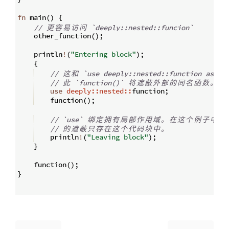
fn
main
(
)
{
// 
更
容
易
访
问
 `deeply::nested::funcion`
    other_function
(
)
;
    println
!
(
"Entering block"
)
;
{
// 
这
和
 `use deeply::nested::function as fu
// 
此
 `function()` 
将
遮
蔽
外
部
的
同
名
函
数
。
use
deeply::nested::
function
;
    function
(
)
;
// `use` 
绑
定
拥
有
局
部
作
用
域
。
在
这
个
例
子
中
，
// 
的
遮
蔽
只
存
在
这
个
代
码
块
中
。
    println
!
(
"Leaving block"
)
;
}
    function
(
)
;
}