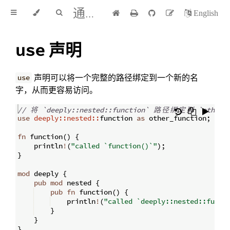
通过例子学 Rust 中文版
English
声明
use
声明可以将一个完整的路径绑定到一个新的名
use
字，从而更容易访问。
// 
将
 `deeply::nested::function` 
路
径
绑
定
到
 `other_
use
deeply::nested::
function 
as
 other_function
;
fn
function
(
)
{
    println
!
(
"called `function()`"
)
;
}
mod
 deeply 
{
pub
mod
 nested 
{
pub
fn
function
(
)
{
    println
!
(
"called `deeply::nested::funct
}
}
}